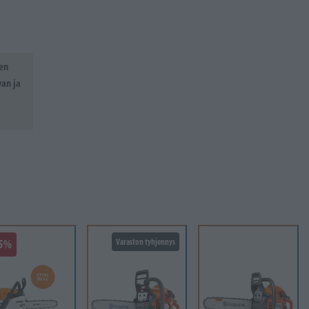
een
van ja
25%
Varaston tyhjennys