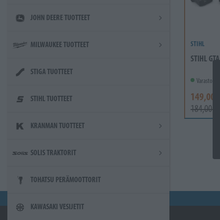
JOHN DEERE TUOTTEET
STIHL
MILWAUKEE TUOTTEET
STIHL GTA
STIGA TUOTTEET
Varastossa
149,00 
STIHL TUOTTEET
184,00 €
KRANMAN TUOTTEET
SOLIS TRAKTORIT
TOHATSU PERÄMOOTTORIT
KAWASAKI VESIJETIT