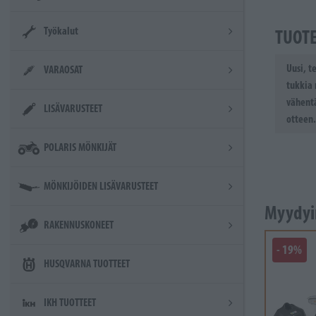
Työkalut
TUOT
Uusi, t
VARAOSAT
tukkia 
vähentä
LISÄVARUSTEET
otteen.
POLARIS MÖNKIJÄT
MÖNKIJÖIDEN LISÄVARUSTEET
Myydyi
RAKENNUSKONEET
- 19%
HUSQVARNA TUOTTEET
IKH TUOTTEET