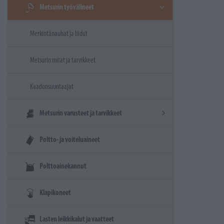
Metsurin työvälineet
Merkintänauhat ja liidut
Metsurin mitat ja tarvikkeet
Kaadonsuuntaajat
Metsurin varusteet ja tarvikkeet
Poltto- ja voiteluaineet
Polttoainekannut
Klapikoneet
Lasten leikkikalut ja vaatteet