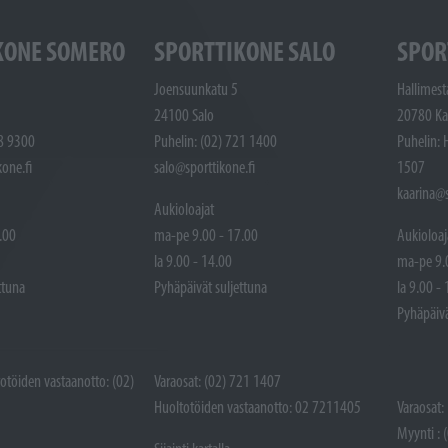
KONE SOMERO
SPORTTIKONE SALO
SPOR
Joensuunkatu 5
Hallimest
24100 Salo
20780 Ka
48 9300
Puhelin: (02) 721 1400
Puhelin: 
one.fi
salo@sporttikone.fi
1507
kaarina@s
Aukioloajat
.00
ma-pe 9.00 - 17.00
Aukioloaj
la 9.00 - 14.00
ma-pe 9.
ttuna
Pyhäpäivät suljettuna
la 9.00 -
Pyhäpäivä
totöiden vastaanotto: (02)
Varaosat: (02) 721 1407
Huoltotöiden vastaanotto: 02 7211405
Varaosat:
Myynti : 