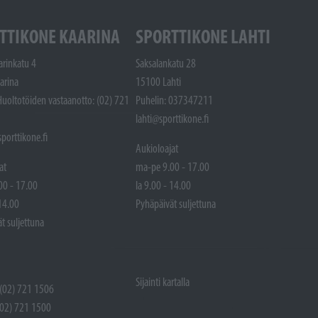
TTIKONE KAARINA
SPORTTIKONE LAHTI
arinkatu 4
Saksalankatu 28
arina
15100 Lahti
Huoltotöiden vastaanotto: (02) 721
Puhelin: 037347211
lahti@sporttikone.fi
porttikone.fi
Aukioloajat
at
ma-pe 9.00 - 17.00
00 - 17.00
la 9.00 - 14.00
 14.00
Pyhäpäivät suljettuna
t suljettuna
Sijainti kartalla
 (02) 721 1506
(02) 721 1500