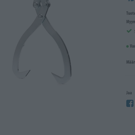
Tuot
Myym
Va
Määr
Jaa