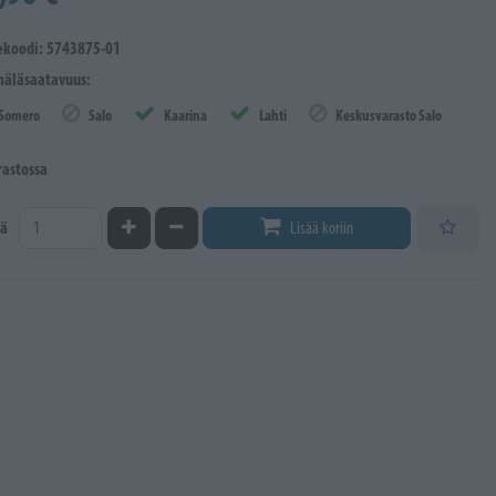
ekoodi: 5743875-01
äläsaatavuus:
Somero
Salo
Kaarina
Lahti
Keskusvarasto Salo
rastossa
Kasvata määrää
Vähennä määrää
ä
Lisää koriin