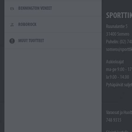
BENNINGTON VENEET
SPORTTI
ROBOROCK
Ruunalantie 5
31400 Somero
MUUT TUOTTEET
Puhelin: (02) 7
somero@sporttik
Aukioloajat
ma-pe 9.00 - 17
la 9.00 - 14.00
Pyhäpäivät sulje
Varaosat ja Huol
748 9315