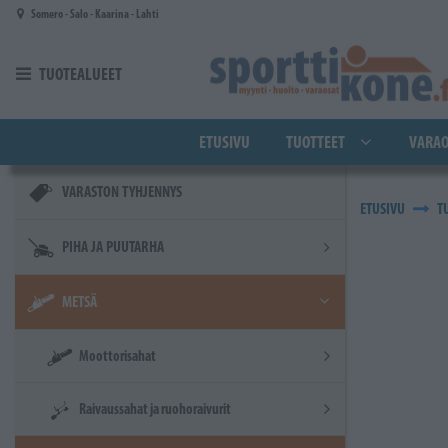
Siirry pääsisältöön
Somero - Salo - Kaarina - Lahti
TUOTEALUEET
ETUSIVU
TUOTTEET
VARAO
VARASTON TYHJENNYS
ETUSIVU
T
PIHA JA PUUTARHA
METSÄ
Moottorisahat
Raivaussahat ja ruohoraivurit