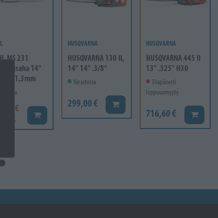
L
HUSQVARNA
HUSQVARNA
HL MS 231
HUSQVARNA 130 II,
HUSQVARNA 445 II
ttorisaha 14"
14" 14" .3/8"
13" .325" H30
" Pm 1,3mm
Varastossa
Tilapäisesti
rastossa
loppuunmyyty
299,00 €
Lisää koriin
9,00 €
716,60 €
Lisää ko
Lisää koriin
,00 €