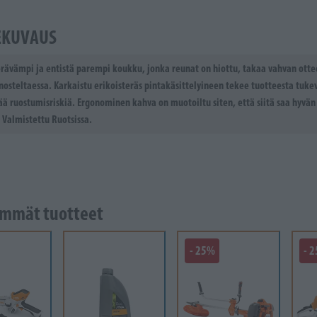
EKUVAUS
erävämpi ja entistä parempi koukku, jonka reunat on hiottu, takaa vahvan ott
nosteltaessa. Karkaistu erikoisteräs pintakäsittelyineen tekee tuotteesta tuke
ä ruostumisriskiä. Ergonominen kahva on muotoiltu siten, että siitä saa hyvän
 Valmistettu Ruotsissa.
mmät tuotteet
- 25%
- 