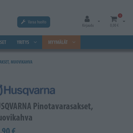
0
Varaa huolto
Avaa kirjautuminen
Avaa os
Kirjaudu
0,00 €
SET
YRITYS
MYYMÄLÄT
AKSET, MUOVIKAHVA
SQVARNA Pinotavarasakset,
ovikahva
,90 €