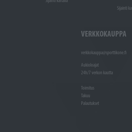
Sijainti kartalla
Sijainti ka
VERKKOKAUPPA
verkkokauppa@sporttikone.fi
Aukioloajat
24h/7 verkon kautta
Toimitus
Takuu
Palautukset