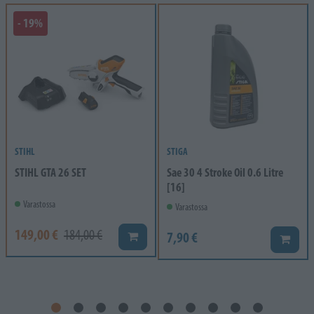
- 19%
STIHL
STIGA
STIHL GTA 26 SET
Sae 30 4 Stroke Oil 0.6 Litre
[16]
Varastossa
Varastossa
149,00 €
184,00 €
7,90 €
Lisää koriin
Lisää k