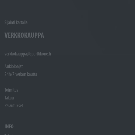
Sijainti kartalla
VERKKOKAUPPA
verkkokauppa@sporttikone.fi
Aukioloajat
24h/7 verkon kautta
Toimitus
Takuu
Palautukset
INFO