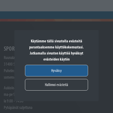
Käytämme tällä sivustolla evästeitä
parantaaksemme käyttökokemustasi.
SPORTTIKONE SOMERO
Jatkamalla sivuston käyttöä hyväksyt
Ruunalantie 5
evästeiden käytön
31400 Somero
Hyväksy
Puhelin: (02) 748 9300
somero@sporttikone.fi
Hallinnoi evästeitä
Aukioloajat
ma-pe 9.00 - 17.00
la 9.00 - 14.00
Pyhäpäivät suljettuna