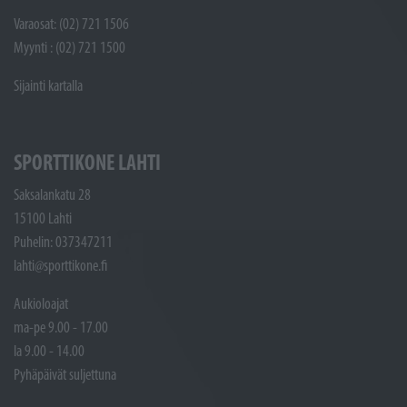
Varaosat: (02) 721 1506
Myynti : (02) 721 1500
Sijainti kartalla
SPORTTIKONE LAHTI
Saksalankatu 28
15100 Lahti
Puhelin: 037347211
lahti@sporttikone.fi
Aukioloajat
ma-pe 9.00 - 17.00
la 9.00 - 14.00
Pyhäpäivät suljettuna