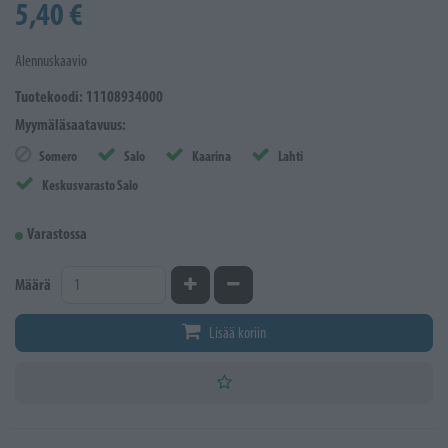
5,40 €
Alennuskaavio
Tuotekoodi: 11108934000
Myymäläsaatavuus:
Somero
Salo
Kaarina
Lahti
Keskusvarasto Salo
Varastossa
Kasvata määrää
Vähennä määrää
Määrä
Lisää koriin