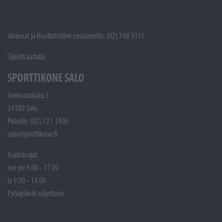
Varaosat ja Huoltotöiden vastaanotto: (02) 748 9315
Sijainti kartalla
SPORTTIKONE SALO
Joensuunkatu 5
24100 Salo
Puhelin: (02) 721 1400
salo@sporttikone.fi
Aukioloajat
ma-pe 9.00 - 17.00
la 9.00 - 14.00
Pyhäpäivät suljettuna