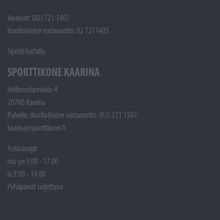
Varaosat: (02) 721 1407
Huoltotöiden vastaanotto: 02 7211405
Sijainti kartalla
SPORTTIKONE KAARINA
Hallimestarinkatu 4
20780 Kaarina
Puhelin: Huoltotöiden vastaanotto: (02) 721 1507
kaarina@sporttikone.fi
Aukioloajat
ma-pe 9.00 - 17.00
la 9.00 - 14.00
Pyhäpäivät suljettuna