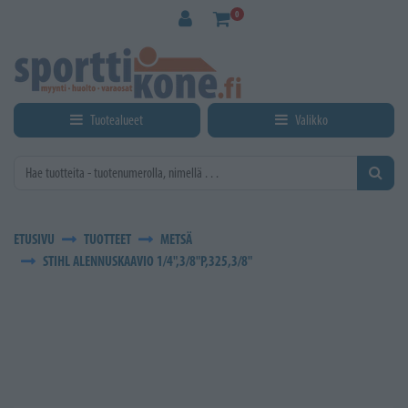
Siirry pääsisältöön
0
Tuotealueet
Valikko
ETUSIVU
TUOTTEET
METSÄ
STIHL ALENNUSKAAVIO 1/4",3/8"P,325,3/8"