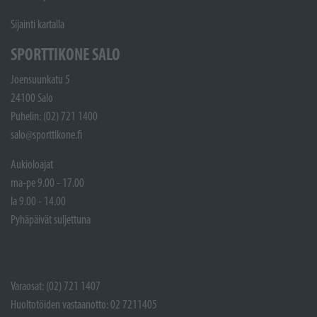
Sijainti kartalla
SPORTTIKONE SALO
Joensuunkatu 5
24100 Salo
Puhelin: (02) 721 1400
salo@sporttikone.fi
Aukioloajat
ma-pe 9.00 - 17.00
la 9.00 - 14.00
Pyhäpäivät suljettuna
Varaosat: (02) 721 1407
Huoltotöiden vastaanotto: 02 7211405