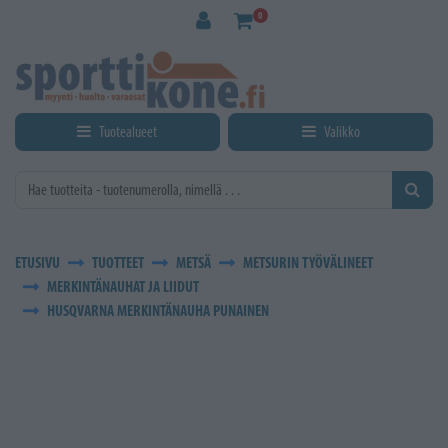
Siirry pääsisältöön
0
Tuotealueet
Valikko
ETUSIVU
TUOTTEET
METSÄ
METSURIN TYÖVÄLINEET
MERKINTÄNAUHAT JA LIIDUT
HUSQVARNA MERKINTÄNAUHA PUNAINEN