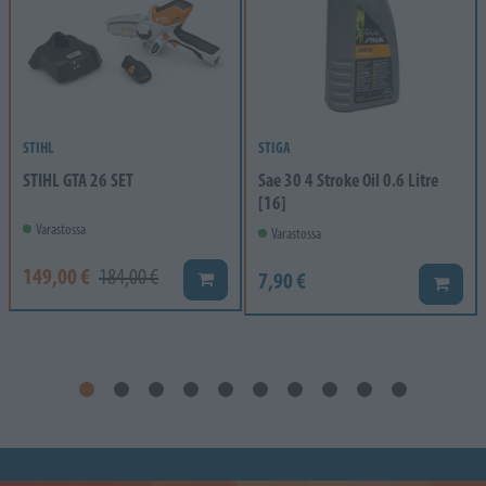
STIHL
STIGA
STIHL GTA 26 SET
Sae 30 4 Stroke Oil 0.6 Litre
[16]
Varastossa
Varastossa
149,00 €
184,00 €
7,90 €
Lisää koriin
Lisää k