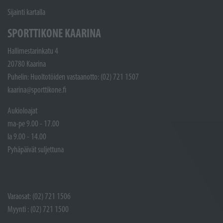
Sijainti kartalla
SPORTTIKONE KAARINA
Hallimestarinkatu 4
20780 Kaarina
Puhelin: Huoltotöiden vastaanotto: (02) 721 1507
kaarina@sporttikone.fi
Aukioloajat
ma-pe 9.00 - 17.00
la 9.00 - 14.00
Pyhäpäivät suljettuna
Varaosat: (02) 721 1506
Myynti : (02) 721 1500