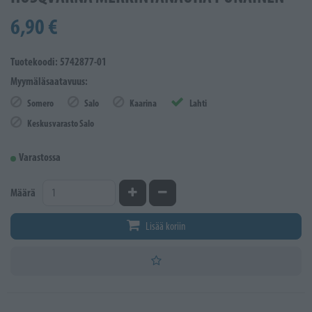
6,90 €
Tuotekoodi: 5742877-01
Myymäläsaatavuus:
Somero
Salo
Kaarina
Lahti
Keskusvarasto Salo
Varastossa
Kasvata määrää
Vähennä määrää
Määrä
Lisää koriin