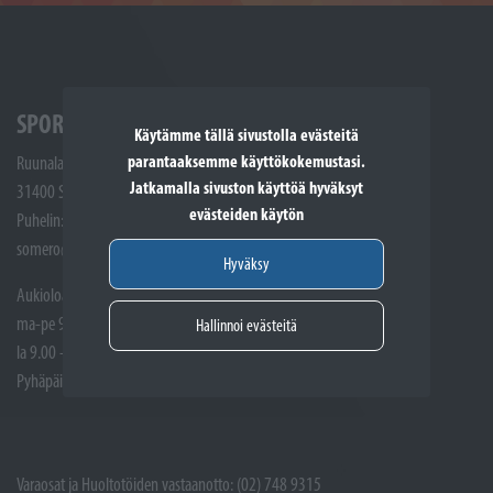
SPORTTIKONE SOMERO
Käytämme tällä sivustolla evästeitä
parantaaksemme käyttökokemustasi.
Ruunalantie 5
Jatkamalla sivuston käyttöä hyväksyt
31400 Somero
evästeiden käytön
Puhelin: (02) 748 9300
somero@sporttikone.fi
Hyväksy
Aukioloajat
ma-pe 9.00 - 17.00
Hallinnoi evästeitä
la 9.00 - 14.00
Pyhäpäivät suljettuna
Varaosat ja Huoltotöiden vastaanotto: (02) 748 9315