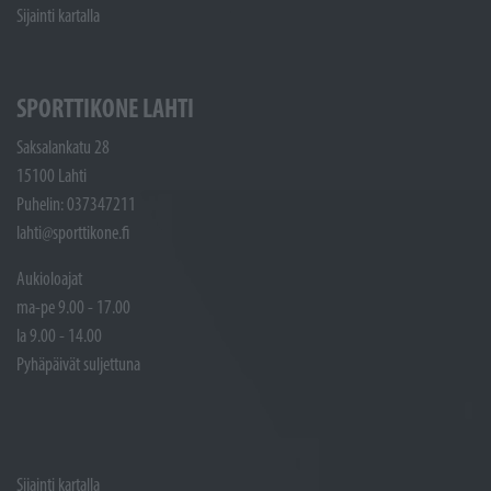
Sijainti kartalla
SPORTTIKONE LAHTI
Saksalankatu 28
15100 Lahti
Puhelin: 037347211
lahti@sporttikone.fi
Aukioloajat
ma-pe 9.00 - 17.00
la 9.00 - 14.00
Pyhäpäivät suljettuna
Sijainti kartalla