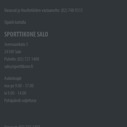
Varaosat ja Huoltotöiden vastaanotto: (02) 748 9315
Sijainti kartalla
SPORTTIKONE SALO
Joensuunkatu 5
24100 Salo
Puhelin: (02) 721 1400
salo@sporttikone.fi
Aukioloajat
ma-pe 9.00 - 17.00
la 9.00 - 14.00
Pyhäpäivät suljettuna