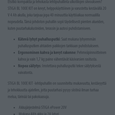
Etsitkö kompaktia ja tehokasta lehtipuhallinta ulkotilojen siivoukseen?
STIGA BL 100E KIT on kevyt, helppokäyttöinen ja varustettu kestävällä 20
V 4 Ah akulla, joka tarjoaa jopa 40 minuuttia käyttöaikaa normaalilla
nopeudella. Tämä johdoton puhallin sopii täydellisesti pienten alueiden,
kuten puutarhakalusteiden, terassin ja autosi puhdistamiseen.
Kätevä lyhyt puhallusputki
: Saat mukana lyhyemmän
puhallusputken ahtaiden paikkojen tarkkaan puhdistukseen.
Ergonominen kahva ja kevyt rakenne
: Pehmeäpinnoitteinen
kahva ja vain 1,7 kg paino vähentävät käsivarsien rasitusta.
Nopea säilytys
: Irrotettava puhallusputki tekee säilytyksestä
vaivatonta.
STIGA BL 100E KIT -lehtipuhallin on suunniteltu mukavuutta, kestävyyttä
ja tehokkuutta ajatellen, jotta puutarhasi pysyy siistinä ilman turhaa
melua, tärinää tai pakokaasuja.
Akkujärjestelmä STIGA ePower 20V
Mukana 4Ah akku ja 2A laturi