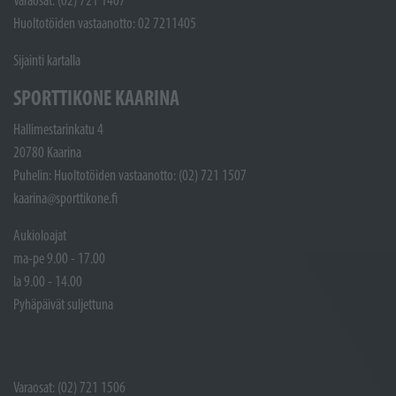
Varaosat: (02) 721 1407
Huoltotöiden vastaanotto: 02 7211405
Sijainti kartalla
SPORTTIKONE KAARINA
Hallimestarinkatu 4
20780 Kaarina
Puhelin: Huoltotöiden vastaanotto: (02) 721 1507
kaarina@sporttikone.fi
Aukioloajat
ma-pe 9.00 - 17.00
la 9.00 - 14.00
Pyhäpäivät suljettuna
Varaosat: (02) 721 1506