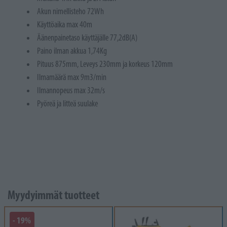
Akun nimellisteho 72Wh
Käyttöaika max 40m
Äänenpainetaso käyttäjälle 77,2dB(A)
Paino ilman akkua 1,74Kg
Pituus 875mm, Leveys 230mm ja korkeus 120mm
Ilmamäärä max 9m3/min
Ilmannopeus max 32m/s
Pyöreä ja litteä suulake
Myydyimmät tuotteet
- 19%