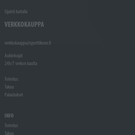
Sijainti kartalla
VERKKOKAUPPA
verkkokauppa@sporttikone.fi
Aukioloajat
24h/7 verkon kautta
Toimitus
Takuu
Palautukset
INFO
Toimitus
Takuu