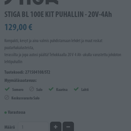
STIGA BL 100E KIT PUHALLIN - 20V-4Ah
129,00 €
Kompakti, kevyt ja aina valmis puhdistamaan lehdet ja muut roskat
puutarhakalusteista,
terassilta ja jopa autosi päältä! Tehokkaalla 20 V 4 Ah -akulla varustettu johdoton
lehtipuhallin
Tuotekoodi: 271504108/ST2
Myymäläsaatavuus:
Somero
Salo
Kaarina
Lahti
Keskusvarasto Salo
Varastossa
Kasvata määrää
Vähennä määrää
Määrä