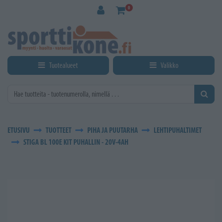
Siirry pääsisältöön
0
Tuotealueet
Valikko
ETUSIVU
TUOTTEET
PIHA JA PUUTARHA
LEHTIPUHALTIMET
STIGA BL 100E KIT PUHALLIN - 20V-4AH