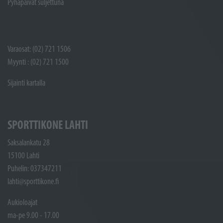
Pyhäpäivät suljettuna
Varaosat: (02) 721 1506
Myynti : (02) 721 1500
Sijainti kartalla
SPORTTIKONE LAHTI
Saksalankatu 28
15100 Lahti
Puhelin: 037347211
lahti@sporttikone.fi
Aukioloajat
ma-pe 9.00 - 17.00