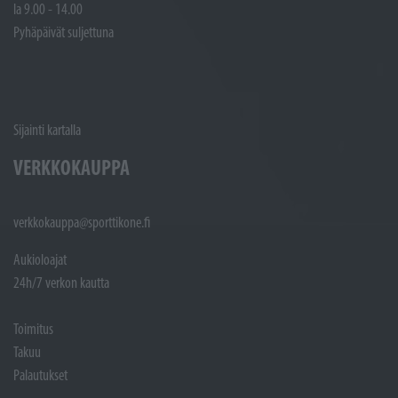
la 9.00 - 14.00
Pyhäpäivät suljettuna
Sijainti kartalla
VERKKOKAUPPA
verkkokauppa@sporttikone.fi
Aukioloajat
24h/7 verkon kautta
Toimitus
Takuu
Palautukset