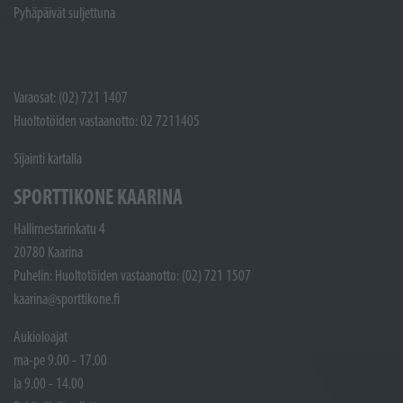
Pyhäpäivät suljettuna
Varaosat: (02) 721 1407
Huoltotöiden vastaanotto: 02 7211405
Sijainti kartalla
SPORTTIKONE KAARINA
Hallimestarinkatu 4
20780 Kaarina
Puhelin: Huoltotöiden vastaanotto: (02) 721 1507
kaarina@sporttikone.fi
Aukioloajat
ma-pe 9.00 - 17.00
la 9.00 - 14.00