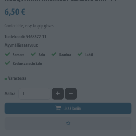
6,50 €
Comfortable, easy-to-grip gloves
Tuotekoodi: 5468572-11
Myymäläsaatavuus:
Somero
Salo
Kaarina
Lahti
Keskusvarasto Salo
Varastossa
Kasvata määrää
Vähennä määrää
Määrä
Lisää koriin