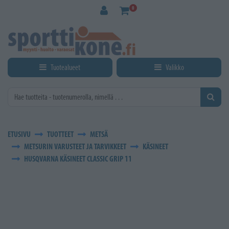
Siirry pääsisältöön
0
Tuotealueet
Valikko
ETUSIVU
TUOTTEET
METSÄ
METSURIN VARUSTEET JA TARVIKKEET
KÄSINEET
HUSQVARNA KÄSINEET CLASSIC GRIP 11