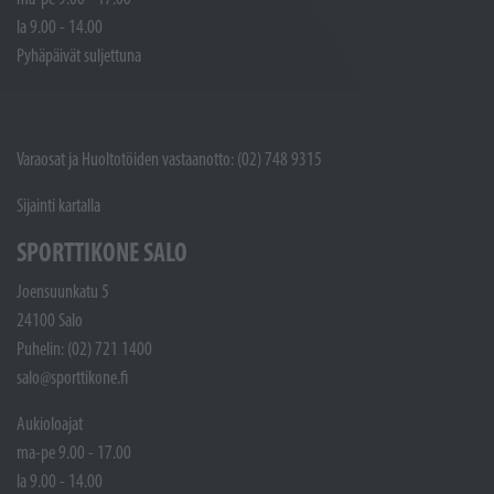
la 9.00 - 14.00
Pyhäpäivät suljettuna
Varaosat ja Huoltotöiden vastaanotto: (02) 748 9315
Sijainti kartalla
SPORTTIKONE SALO
Joensuunkatu 5
24100 Salo
Puhelin: (02) 721 1400
salo@sporttikone.fi
Aukioloajat
ma-pe 9.00 - 17.00
la 9.00 - 14.00