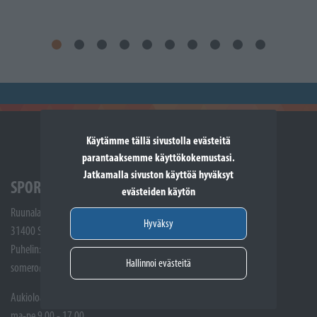
Käytämme tällä sivustolla evästeitä
parantaaksemme käyttökokemustasi.
Jatkamalla sivuston käyttöä hyväksyt
SPORTTIKONE SOMERO
evästeiden käytön
Ruunalantie 5
Hyväksy
31400 Somero
Puhelin: (02) 748 9300
Hallinnoi evästeitä
somero@sporttikone.fi
Aukioloajat
ma-pe 9.00 - 17.00