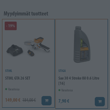
Myydyimmät tuotteet
- 19%
STIHL
STIGA
STIHL GTA 26 SET
Sae 30 4 Stroke Oil 0.6 Litre
[16]
Varastossa
Varastossa
149,00 €
184,00 €
7,90 €
Lisää koriin
Lisää k