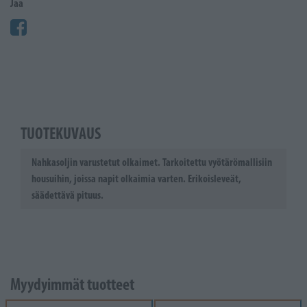
Jaa
TUOTEKUVAUS
Nahkasoljin varustetut olkaimet. Tarkoitettu vyötärömallisiin
housuihin, joissa napit olkaimia varten. Erikoisleveät,
säädettävä pituus.
Myydyimmät tuotteet