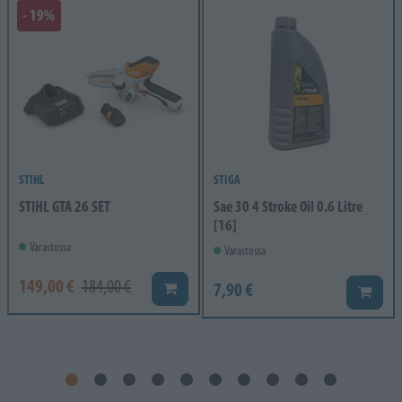
- 19%
STIHL
STIGA
STIHL GTA 26 SET
Sae 30 4 Stroke Oil 0.6 Litre
[16]
Varastossa
Varastossa
149,00 €
184,00 €
7,90 €
Lisää koriin
Lisää k