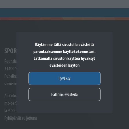
Käytämme tällä sivustolla evästeitä
SPORTTIKONE SOMERO
parantaaksemme käyttökokemustasi.
Jatkamalla sivuston käyttöä hyväksyt
Ruunalantie 5
evästeiden käytön
31400 Somero
Puhelin: (02) 748 9300
Hyväksy
somero@sporttikone.fi
Hallinnoi evästeitä
Aukioloajat
ma-pe 9.00 - 17.00
la 9.00 - 14.00
Pyhäpäivät suljettuna