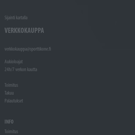
Sijainti kartalla
VERKKOKAUPPA
verkkokauppa@sporttikone.fi
Aukioloajat
24h/7 verkon kautta
Toimitus
Takuu
Palautukset
INFO
Toimitus