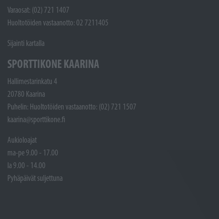
Varaosat: (02) 721 1407
Huoltotöiden vastaanotto: 02 7211405
Sijainti kartalla
SPORTTIKONE KAARINA
Hallimestarinkatu 4
20780 Kaarina
Puhelin: Huoltotöiden vastaanotto: (02) 721 1507
kaarina@sporttikone.fi
Aukioloajat
ma-pe 9.00 - 17.00
la 9.00 - 14.00
Pyhäpäivät suljettuna