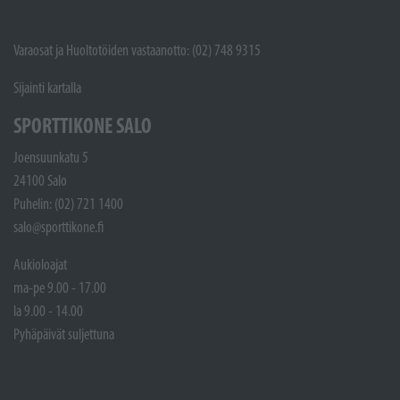
Varaosat ja Huoltotöiden vastaanotto: (02) 748 9315
Sijainti kartalla
SPORTTIKONE SALO
Joensuunkatu 5
24100 Salo
Puhelin: (02) 721 1400
salo@sporttikone.fi
Aukioloajat
ma-pe 9.00 - 17.00
la 9.00 - 14.00
Pyhäpäivät suljettuna