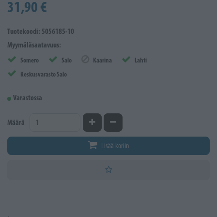
31,90 €
Tuotekoodi: 5056185-10
Myymäläsaatavuus:
Somero
Salo
Kaarina
Lahti
Keskusvarasto Salo
Varastossa
Kasvata määrää
Vähennä määrää
Määrä
Lisää koriin