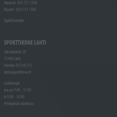
Varaosat: (02) 721 1506
Myynti : (02) 721 1500
Sijainti kartalla
SPORTTIKONE LAHTI
Saksalankatu 28
15100 Lahti
Puhelin: 037347211
lahti@sporttikone.fi
Aukioloajat
ma-pe 9.00 - 17.00
la 9.00 - 14.00
Pyhäpäivät suljettuna