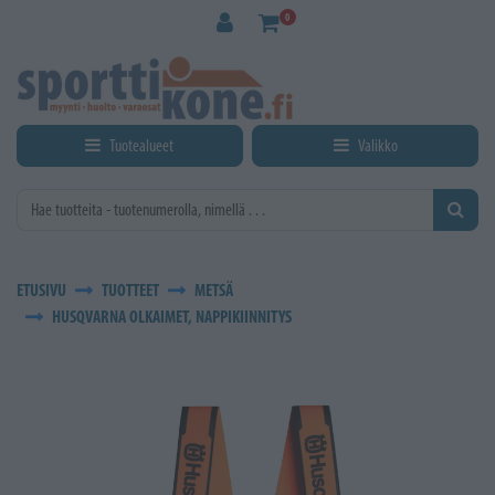
Siirry pääsisältöön
0
Tuotealueet
Valikko
ETUSIVU
TUOTTEET
METSÄ
HUSQVARNA OLKAIMET, NAPPIKIINNITYS