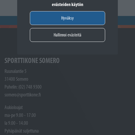
evästeiden käytön
Hyväksy
Hallinnoi evästeitä
SPORTTIKONE SOMERO
Ruunalantie 5
31400 Somero
Puhelin: (02) 748 9300
somero@sporttikone.fi
Aukioloajat
ma-pe 9.00 - 17.00
la 9.00 - 14.00
Pyhäpäivät suljettuna