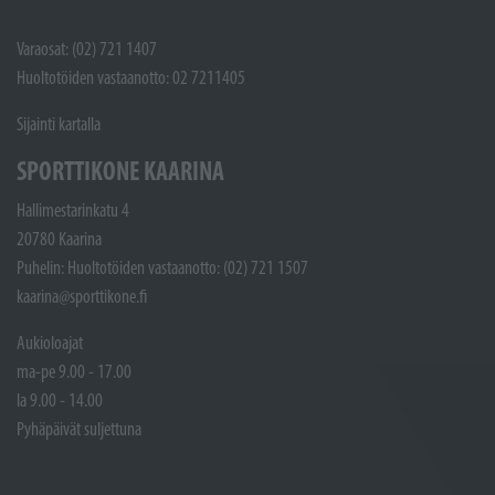
Varaosat: (02) 721 1407
Huoltotöiden vastaanotto: 02 7211405
Sijainti kartalla
SPORTTIKONE KAARINA
Hallimestarinkatu 4
20780 Kaarina
Puhelin: Huoltotöiden vastaanotto: (02) 721 1507
kaarina@sporttikone.fi
Aukioloajat
ma-pe 9.00 - 17.00
la 9.00 - 14.00
Pyhäpäivät suljettuna