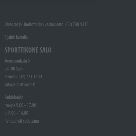
Varaosat ja Huoltotöiden vastaanotto: (02) 748 9315
Sijainti kartalla
SPORTTIKONE SALO
Joensuunkatu 5
24100 Salo
Puhelin: (02) 721 1400
salo@sporttikone.fi
Aukioloajat
ma-pe 9.00 - 17.00
la 9.00 - 14.00
Pyhäpäivät suljettuna