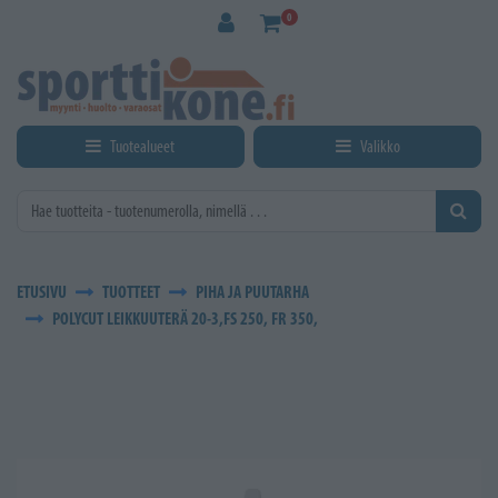
Siirry pääsisältöön
0
Tuotealueet
Valikko
ETUSIVU
TUOTTEET
PIHA JA PUUTARHA
POLYCUT LEIKKUUTERÄ 20-3,FS 250, FR 350,