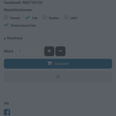
Tuotekoodi: 40027102130
Myymäläsaatavuus:
Somero
Salo
Kaarina
Lahti
Keskusvarasto Salo
Varastossa
Kasvata määrää
Vähennä määrää
Määrä
Lisää koriin
Jaa