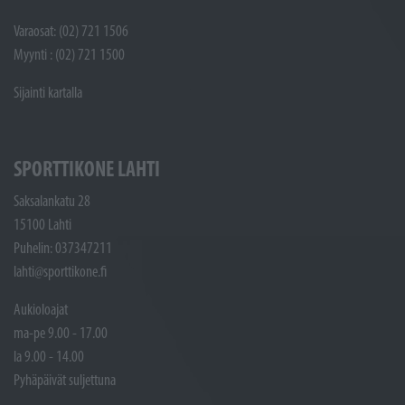
Varaosat: (02) 721 1506
Myynti : (02) 721 1500
Sijainti kartalla
SPORTTIKONE LAHTI
Saksalankatu 28
15100 Lahti
Puhelin: 037347211
lahti@sporttikone.fi
Aukioloajat
ma-pe 9.00 - 17.00
la 9.00 - 14.00
Pyhäpäivät suljettuna