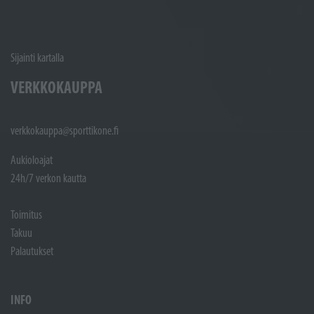
Sijainti kartalla
VERKKOKAUPPA
verkkokauppa@sporttikone.fi
Aukioloajat
24h/7 verkon kautta
Toimitus
Takuu
Palautukset
INFO