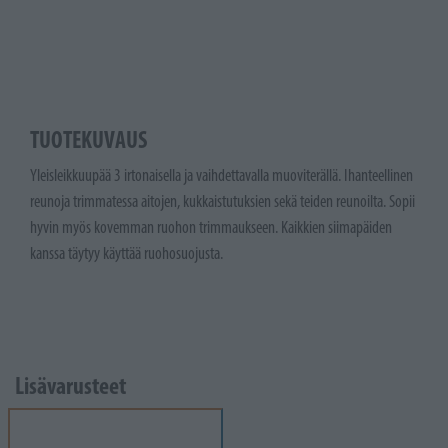
TUOTEKUVAUS
Yleisleikkuupää 3 irtonaisella ja vaihdettavalla muoviterällä. Ihanteellinen
reunoja trimmatessa aitojen, kukkaistutuksien sekä teiden reunoilta. Sopii
hyvin myös kovemman ruohon trimmaukseen. Kaikkien siimapäiden
kanssa täytyy käyttää ruohosuojusta.
Lisävarusteet