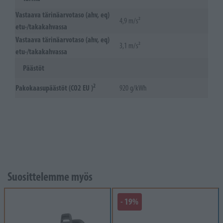
Vastaava tärinäarvotaso (ahv, eq)
4,9 m/s²
etu-/takakahvassa
Vastaava tärinäarvotaso (ahv, eq)
3,1 m/s²
etu-/takakahvassa
Päästöt
2
Pakokaasupäästöt (CO2 EU )
920 g/kWh
Suosittelemme myös
- 19%