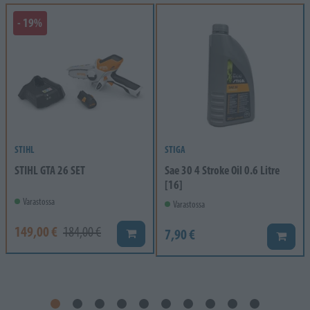
- 19%
STIHL
STIGA
STIHL GTA 26 SET
Sae 30 4 Stroke Oil 0.6 Litre
[16]
Varastossa
Varastossa
149,00 €
184,00 €
7,90 €
Lisää koriin
Lisää k