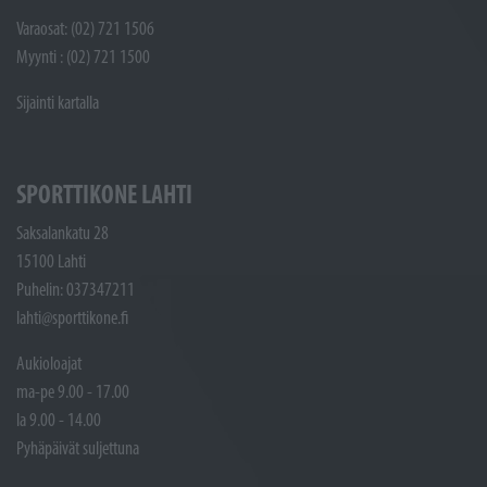
Varaosat: (02) 721 1506
Myynti : (02) 721 1500
Sijainti kartalla
SPORTTIKONE LAHTI
Saksalankatu 28
15100 Lahti
Puhelin: 037347211
lahti@sporttikone.fi
Aukioloajat
ma-pe 9.00 - 17.00
la 9.00 - 14.00
Pyhäpäivät suljettuna