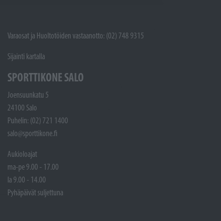
Varaosat ja Huoltotöiden vastaanotto: (02) 748 9315
Sijainti kartalla
SPORTTIKONE SALO
Joensuunkatu 5
24100 Salo
Puhelin: (02) 721 1400
salo@sporttikone.fi
Aukioloajat
ma-pe 9.00 - 17.00
la 9.00 - 14.00
Pyhäpäivät suljettuna