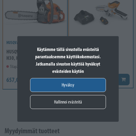
HUSQVARNA
STIHL
Käytämme tällä sivustolla evästeitä
HUSQVARNA 445E II 13" .325"
STIHL GTA 26 SET
parantaaksemme käyttökokemustasi.
H30, KEV.KÄYNN. PI...
Jatkamalla sivuston käyttöä hyväksyt
Varastossa
Tilapäisesti loppuunmyyty
evästeiden käytön
149,00 €
184,00 €
657,00 €
Lisää k
Lisää koriin
Hyväksy
Hallinnoi evästeitä
Myydyimmät tuotteet