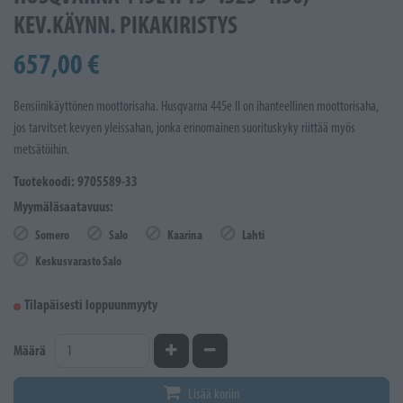
KEV.KÄYNN. PIKAKIRISTYS
657,00 €
Bensiinikäyttönen moottorisaha. Husqvarna 445e II on ihanteellinen moottorisaha,
jos tarvitset kevyen yleissahan, jonka erinomainen suorituskyky riittää myös
metsätöihin.
Tuotekoodi: 9705589-33
Myymäläsaatavuus:
Somero
Salo
Kaarina
Lahti
Keskusvarasto Salo
Tilapäisesti loppuunmyyty
Kasvata määrää
Vähennä määrää
Määrä
Lisää koriin