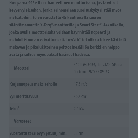
Husqvarna 445e II on ihanteellinen moottorisaha, jos tarvitset
kevyen yleissahan, jonka erinomainen suorituskyky riittää myös
metsätöihin. Se on varustettu 45-kuutioisella suuren
vääntömomentin X-Torq®-moottorilla ja Smart Start® -tekniikalla,
jonka avulla moottorisaha voidaan käynnistää nopeasti ja
mahdollisimman vaivattomasti. LowVib®-tekniikka tekee käytöstä
mukavaa ja pikalukitteinen polttoainesäiliön korkki on helppo
avata ja sulkea myös paksut käsineet kädessä.
445 II e-series, 13" .325" SP33G
Moottori
Tuotenro: 970 55 89‑33
Ketjunnopeus maks.teholla
17,3 m/s
Sylinteritilavuus
45,7 cm³
1
Teho
2,1 kW
Varusteet
Suositeltu terälevyn pituus, min.
33 cm