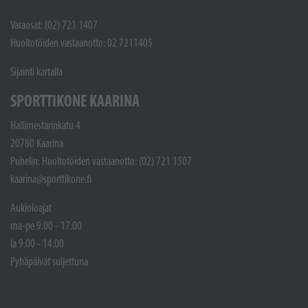
Varaosat: (02) 721 1407
Huoltotöiden vastaanotto: 02 7211405
Sijainti kartalla
SPORTTIKONE KAARINA
Hallimestarinkatu 4
20780 Kaarina
Puhelin: Huoltotöiden vastaanotto: (02) 721 1507
kaarina@sporttikone.fi
Aukioloajat
ma-pe 9.00 - 17.00
la 9.00 - 14.00
Pyhäpäivät suljettuna