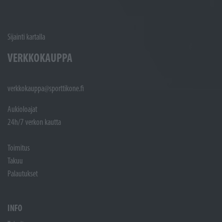
Sijainti kartalla
VERKKOKAUPPA
verkkokauppa@sporttikone.fi
Aukioloajat
24h/7 verkon kautta
Toimitus
Takuu
Palautukset
INFO