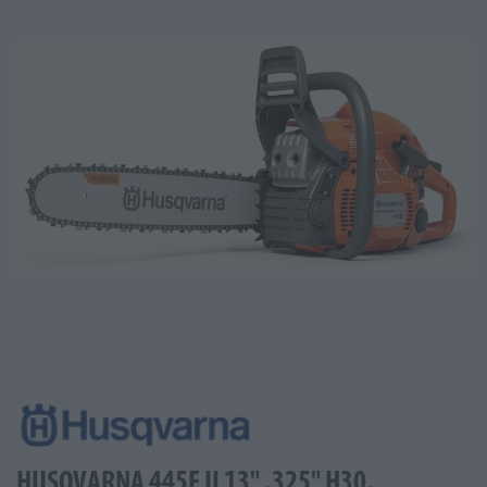
HUSQVARNA 445E II 13" .325" H30,