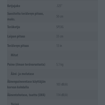
Ketjujako
.325"
Suositeltu terälevyn pituus,
50 cm
maks.
Teräketju
SP33G
Laipan pituus
33 cm
Terälevyn pituus
13 in
Mitat
Paino (ilman terävarustusta)
5,1 kg
Ääni- ja melutaso
Äänenpaineentaso käyttäjän
103 dB(A)
korvan kohdalla
Äänentehotaso, taattu (LWA)
114 dB(A)
Tärinä