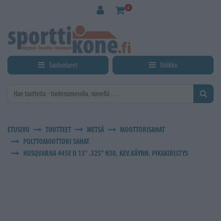
Siirry pääsisältöön
0
Tuotealueet
Valikko
ETUSIVU
TUOTTEET
METSÄ
MOOTTORISAHAT
POLTTOMOOTTORI SAHAT
HUSQVARNA 445E II 13" .325" H30, KEV.KÄYNN. PIKAKIRISTYS