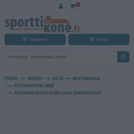
Siirry pääsisältöön
0
Tuotealueet
Valikko
ETUSIVU
TUOTTEET
METSÄ
MOOTTORISAHAT
POLTTOMOOTTORI SAHAT
HUSQVARNA 592XPG RUNKO ILMAN TERÄVARUSTUSTA