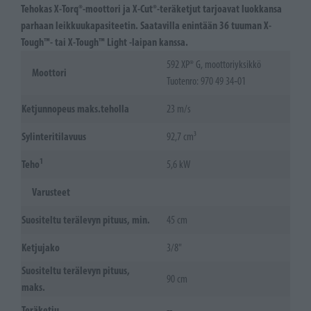
Tehokas X-Torq®-moottori ja X-Cut®-teräketjut tarjoavat luokkansa
parhaan leikkuukapasiteetin. Saatavilla enintään 36 tuuman X-
Tough™- tai X-Tough™ Light -laipan kanssa.
592 XP® G, moottoriyksikkö
Moottori
Tuotenro: 970 49 34‑01
Ketjunnopeus maks.teholla
23 m/s
Sylinteritilavuus
92,7 cm³
1
Teho
5,6 kW
Varusteet
Suositeltu terälevyn pituus, min.
45 cm
Ketjujako
3/8"
Suositeltu terälevyn pituus,
90 cm
maks.
Teräketju
--