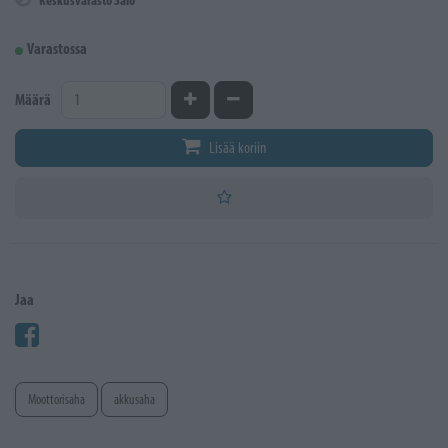
Keskusvarasto Salo
Varastossa
Kasvata määrää
Vähennä määrää
Määrä
Lisää koriin
Jaa
Moottorisaha
akkusaha