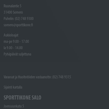
Ruunalantie 5
31400 Somero
Puhelin: (02) 748 9300
somero@sporttikone.fi
Aukioloajat
ma-pe 9.00 - 17.00
la 9.00 - 14.00
Pyhäpäivät suljettuna
Varaosat ja Huoltotöiden vastaanotto: (02) 748 9315
Sijainti kartalla
SPORTTIKONE SALO
Joensuunkatu 5