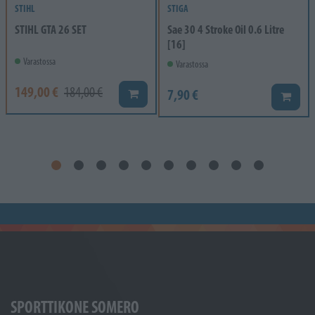
STIHL
STIGA
STIHL GTA 26 SET
Sae 30 4 Stroke Oil 0.6 Litre
[16]
Varastossa
Varastossa
149,00 €
184,00 €
7,90 €
Lisää koriin
Lisää k
SPORTTIKONE SOMERO