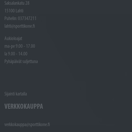
Saksalankatu 28
15100 Lahti
Puhelin: 037347211
lahti@sporttikone.fi
Aukioloajat
ma-pe 9.00 - 17.00
la 9.00 - 14.00
Pyhäpäivät suljettuna
Sijainti kartalla
VERKKOKAUPPA
verkkokauppa@sporttikone.fi