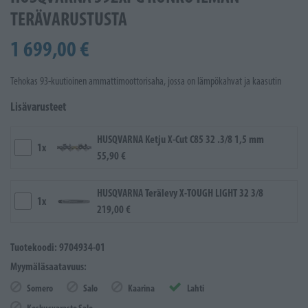
TERÄVARUSTUSTA
1 699,00 €
Tehokas 93-kuutioinen ammattimoottorisaha, jossa on lämpökahvat ja kaasutin
Lisävarusteet
HUSQVARNA Ketju X-Cut C85 32 .3/8 1,5 mm
1x
55,90 €
HUSQVARNA Terälevy X-TOUGH LIGHT 32 3/8
1x
219,00 €
Tuotekoodi: 9704934-01
Myymäläsaatavuus:
Somero
Salo
Kaarina
Lahti