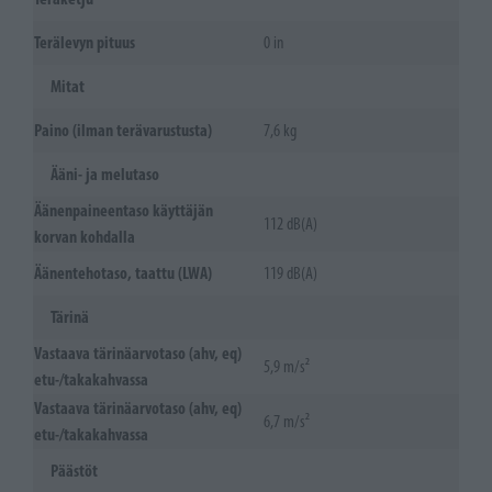
Terälevyn pituus
0 in
Mitat
Paino (ilman terävarustusta)
7,6 kg
Ääni- ja melutaso
Äänenpaineentaso käyttäjän
112 dB(A)
korvan kohdalla
Äänentehotaso, taattu (LWA)
119 dB(A)
Tärinä
Vastaava tärinäarvotaso (ahv, eq)
5,9 m/s²
etu-/takakahvassa
Vastaava tärinäarvotaso (ahv, eq)
6,7 m/s²
etu-/takakahvassa
Päästöt