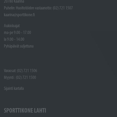
20780 Kaarina
Puhelin: Huoltotöiden vastaanotto: (02) 721 1507
kaarina@sporttikone.fi
Aukioloajat
ma-pe 9.00 - 17.00
la 9.00 - 14.00
Pyhäpäivät suljettuna
Varaosat: (02) 721 1506
Myynti : (02) 721 1500
Sijainti kartalla
SPORTTIKONE LAHTI