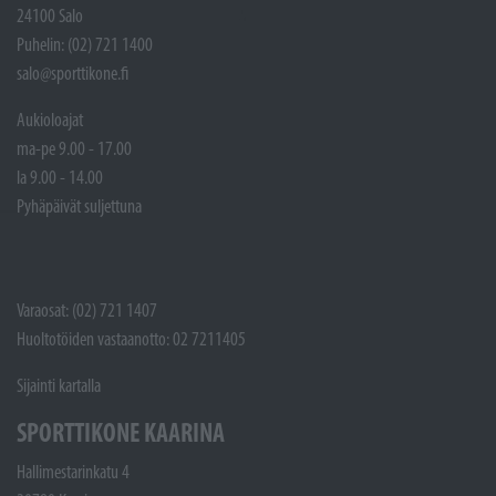
24100 Salo
Puhelin: (02) 721 1400
salo@sporttikone.fi
Aukioloajat
ma-pe 9.00 - 17.00
la 9.00 - 14.00
Pyhäpäivät suljettuna
Varaosat: (02) 721 1407
Huoltotöiden vastaanotto: 02 7211405
Sijainti kartalla
SPORTTIKONE KAARINA
Hallimestarinkatu 4