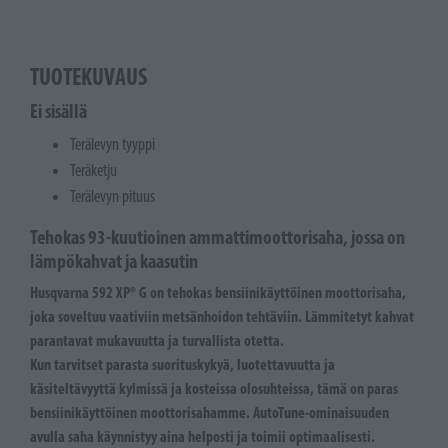
TUOTEKUVAUS
Ei sisällä
Terälevyn tyyppi
Teräketju
Terälevyn pituus
Tehokas 93-kuutioinen ammattimoottorisaha, jossa on
lämpökahvat ja kaasutin
Husqvarna 592 XP® G on tehokas bensiinikäyttöinen moottorisaha,
joka soveltuu vaativiin metsänhoidon tehtäviin. Lämmitetyt kahvat
parantavat mukavuutta ja turvallista otetta.
Kun tarvitset parasta suorituskykyä, luotettavuutta ja
käsiteltävyyttä kylmissä ja kosteissa olosuhteissa, tämä on paras
bensiinikäyttöinen moottorisahamme. AutoTune-ominaisuuden
avulla saha käynnistyy aina helposti ja toimii optimaalisesti.