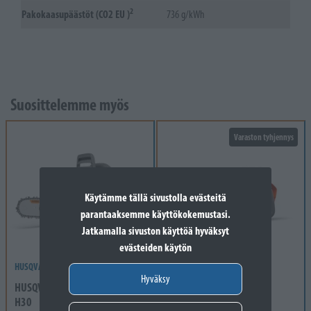
2
Pakokaasupäästöt (CO2 EU )
736 g/kWh
Suosittelemme myös
Varaston tyhjennys
Käytämme tällä sivustolla evästeitä
parantaaksemme käyttökokemustasi.
Jatkamalla sivuston käyttöä hyväksyt
evästeiden käytön
HUSQVARNA
HUSQVARNA
Hyväksy
HUSQVARNA 440 II 15" .325",
HUSQVARNA T540iXP, ei
H30
akku/laturi, 14" .