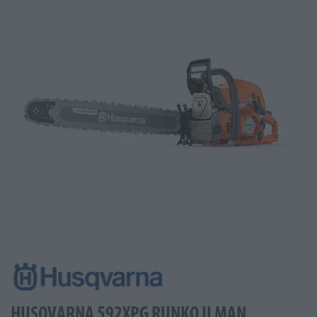
HUSQVARNA 592XPG RUNKO ILMAN