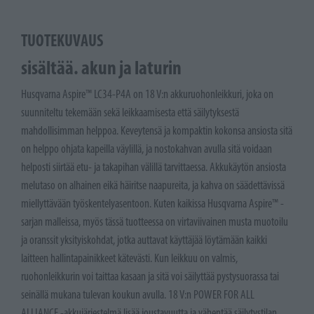
TUOTEKUVAUS
sisältää. akun ja laturin
Husqvarna Aspire™ LC34-P4A on 18 V:n akkuruohonleikkuri, joka on
suunniteltu tekemään sekä leikkaamisesta että säilytyksestä
mahdollisimman helppoa. Keveytensä ja kompaktin kokonsa ansiosta sitä
on helppo ohjata kapeilla väylillä, ja nostokahvan avulla sitä voidaan
helposti siirtää etu- ja takapihan välillä tarvittaessa. Akkukäytön ansiosta
melutaso on alhainen eikä häiritse naapureita, ja kahva on säädettävissä
miellyttävään työskentelyasentoon. Kuten kaikissa Husqvarna Aspire™ -
sarjan malleissa, myös tässä tuotteessa on virtaviivainen musta muotoilu
ja oranssit yksityiskohdat, jotka auttavat käyttäjää löytämään kaikki
laitteen hallintapainikkeet kätevästi. Kun leikkuu on valmis,
ruohonleikkurin voi taittaa kasaan ja sitä voi säilyttää pystysuorassa tai
seinällä mukana tulevan koukun avulla. 18 V:n POWER FOR ALL
ALLIANCE -akkujärjestelmä lisää joustavuutta ja vähentää säilytystilan