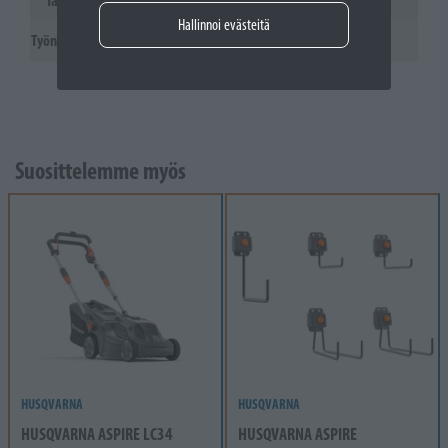
Tärinä
Hallinnoi evästeitä
Työntöaisan tärinäarvot
0,5 m/s²
Suosittelemme myös
HUSQVARNA
HUSQVARNA
HUSQVARNA ASPIRE LC34
HUSQVARNA ASPIRE