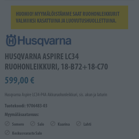
HUOMIO! MYYMÄLÖISTÄMME SAAT RUOHONLEIKKURIT
VALMIIKSI KASATTUINA JA LUOVUTUSHUOLLETTUINA.
HUSQVARNA ASPIRE LC34
RUOHONLEIKKURI, 18-B72+18-C70
599,00 €
Husqvarna Aspire LC34-P4A Akkuruohonleikkuri, sis. akun ja laturin
Tuotekoodi: 9706483-03
Myymäläsaatavuus:
Somero
Salo
Kaarina
Lahti
Keskusvarasto Salo