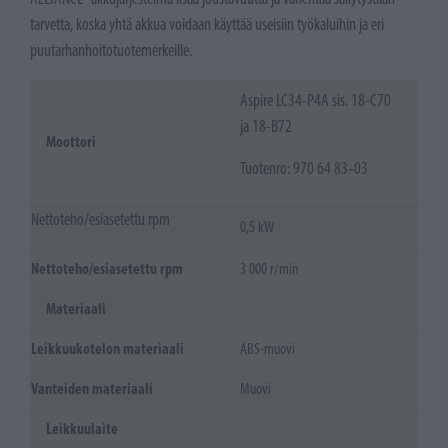
tarvetta, koska yhtä akkua voidaan käyttää useisiin työkaluihin ja eri
puutarhanhoitotuotemerkeille.
Aspire LC34-P4A sis. 18-C70
ja 18-B72
Moottori
Tuotenro: 970 64 83‑03
Nettoteho/esiasetettu rpm
0,5 kW
Nettoteho/esiasetettu rpm
3 000 r/min
Materiaali
Leikkuukotelon materiaali
ABS-muovi
Vanteiden materiaali
Muovi
Leikkuulaite