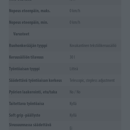
Nopeus eteenpäin, maks.
0 km/h
Nopeus eteenpäin, min.
0 km/h
Varusteet
Ruohonkerääjän tyyppi
Kovakantinen tekstiilikeruusäiliö
Keruusäiliön tilavuus
30 l
Työntöaisan tyyppi
Litteä
Säädettävä työntöaisan korkeus
Telescopic, stepless adjustment
Pyörien laakerointi, etu/taka
No / No
Taitettava työntöaisa
Kyllä
Soft grip -päällyste
Kyllä
Sivusuunnassa säädettävä
Ei