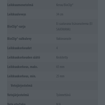
Leikkuumenetelmä
Keruu/BioClip®
Leikkuuleveys
34 cm
Ei saatavana lisävarusteena (EI
BioClip®-sarja
SAATAVANA)
BioClip®-sulkulevy
Vakiovaruste
Leikkuukorkeudet
4
Leikkuukorkeuden säätö
Keskitetty
Leikkuukorkeus, maks.
65 mm
Leikkuukorkeus, min.
25 mm
Vetojärjestelmä
Vetojärjestelmä
Työnnettävä
Veto etu/taka
N/A