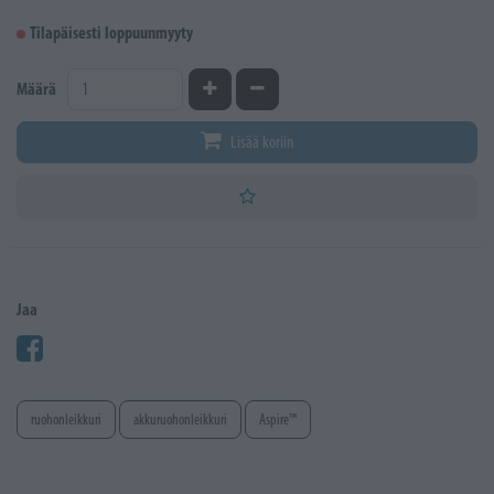
Tilapäisesti loppuunmyyty
Kasvata määrää
Vähennä määrää
Määrä
Lisää koriin
Jaa
ruohonleikkuri
akkuruohonleikkuri
Aspire™