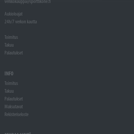
verkkokauppa@sporttikone.fi
Aukioloajat
24h/7 verkon kautta
Toimitus
Takuu
Palautukset
INFO
Toimitus
Takuu
Palautukset
Maksutavat
Rekisteriseloste