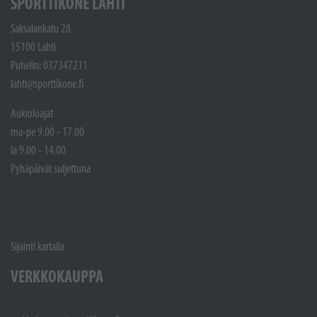
SPORTTIKONE LAHTI
Saksalankatu 28
15100 Lahti
Puhelin: 037347211
lahti@sporttikone.fi
Aukioloajat
ma-pe 9.00 - 17.00
la 9.00 - 14.00
Pyhäpäivät suljettuna
Sijainti kartalla
VERKKOKAUPPA