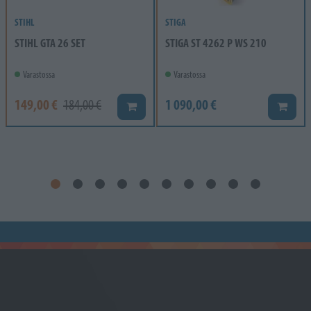
STIHL
STIGA
STIHL GTA 26 SET
STIGA ST 4262 P WS 210
Varastossa
Varastossa
149,00 €
1 090,00 €
184,00 €
Lisää koriin
Lisää k