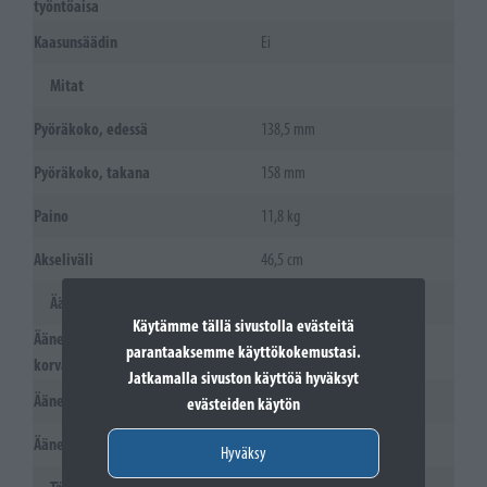
työntöaisa
Kaasunsäädin
Ei
Mitat
Pyöräkoko, edessä
138,5 mm
Pyöräkoko, takana
158 mm
Paino
11,8 kg
Akseliväli
46,5 cm
Ääni- ja melutaso
Käytämme tällä sivustolla evästeitä
Äänenpaineentaso käyttäjän
parantaaksemme käyttökokemustasi.
74 dB(A)
korvan kohdalla
Jatkamalla sivuston käyttöä hyväksyt
Äänentehotaso, mitattu
86 dB(A)
evästeiden käytön
Äänentehotaso, taattu (LWA)
87 dB(A)
Hyväksy