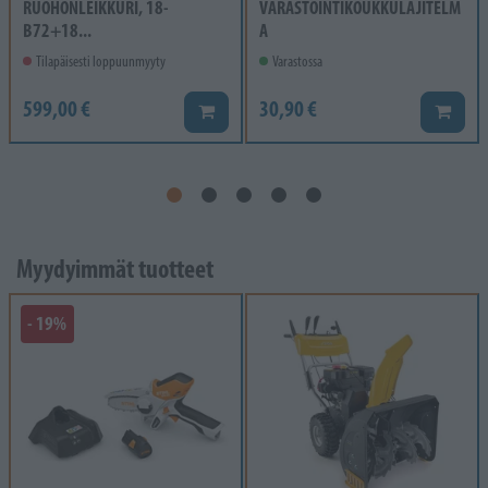
RUOHONLEIKKURI, 18-
VARASTOINTIKOUKKULAJITELM
B72+18...
A
Tilapäisesti loppuunmyyty
Varastossa
599,00 €
30,90 €
Lisää koriin
Lisää k
Myydyimmät tuotteet
- 19%