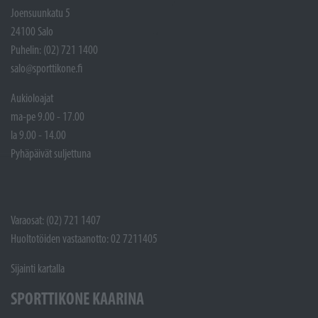
Joensuunkatu 5
24100 Salo
Puhelin: (02) 721 1400
salo@sporttikone.fi
Aukioloajat
ma-pe 9.00 - 17.00
la 9.00 - 14.00
Pyhäpäivät suljettuna
Varaosat: (02) 721 1407
Huoltotöiden vastaanotto: 02 7211405
Sijainti kartalla
SPORTTIKONE KAARINA