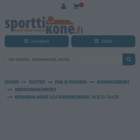
Siirry pääsisältöön
0
Tuotealueet
Valikko
ETUSIVU
TUOTTEET
PIHA JA PUUTARHA
RUOHONLEIKKURIT
AKKURUOHONLEIKKURIT
HUSQVARNA ASPIRE LC34 RUOHONLEIKKURI, 18-B72+18-C70