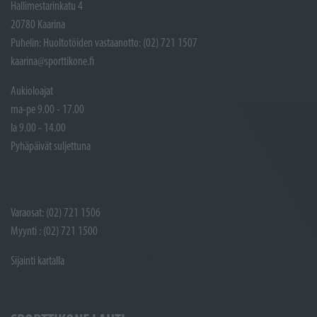
Hallimestarinkatu 4
20780 Kaarina
Puhelin: Huoltotöiden vastaanotto: (02) 721 1507
kaarina@sporttikone.fi
Aukioloajat
ma-pe 9.00 - 17.00
la 9.00 - 14.00
Pyhäpäivät suljettuna
Varaosat: (02) 721 1506
Myynti : (02) 721 1500
Sijainti kartalla