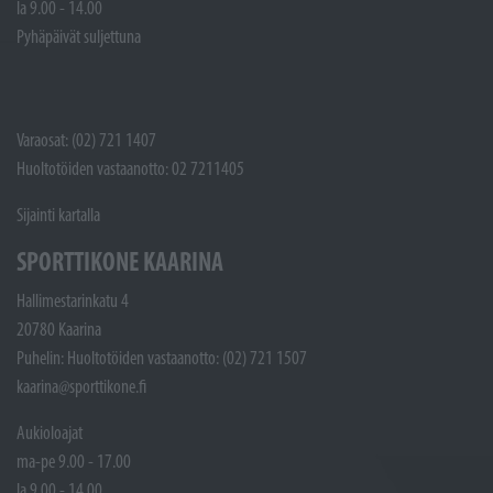
la 9.00 - 14.00
Pyhäpäivät suljettuna
Varaosat: (02) 721 1407
Huoltotöiden vastaanotto: 02 7211405
Sijainti kartalla
SPORTTIKONE KAARINA
Hallimestarinkatu 4
20780 Kaarina
Puhelin: Huoltotöiden vastaanotto: (02) 721 1507
kaarina@sporttikone.fi
Aukioloajat
ma-pe 9.00 - 17.00
la 9.00 - 14.00