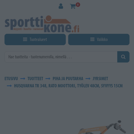
Siirry pääsisältöön
0
Tuotealueet
Valikko
ETUSIVU
TUOTTEET
PIHA JA PUUTARHA
JYRSIMET
HUSQVARNA TR 348, RATO MOOTTORI, TYÖLEV 48CM, SYVYYS 15CM