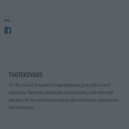
Jaa
TUOTEKUVAUS
TR 348 on kevyt, kompakti ja helppokäyttöinen jyrsin, jolla on hyvä
ohjattavuus.
Varustettu laadukkaalla voimansiirrolla ja Heli-kierretyillä
piikeillä ja 48 cm:n työleveydellä tarjoaa sekä erinomaisen suorituskyvyn
että kestävyyden.