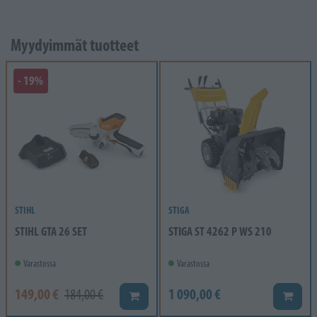
Myydyimmät tuotteet
- 19%
STIHL
STIGA
STIHL GTA 26 SET
STIGA ST 4262 P WS 210
Varastossa
Varastossa
149,00 €
1 090,00 €
184,00 €
Lisää koriin
Lisää k