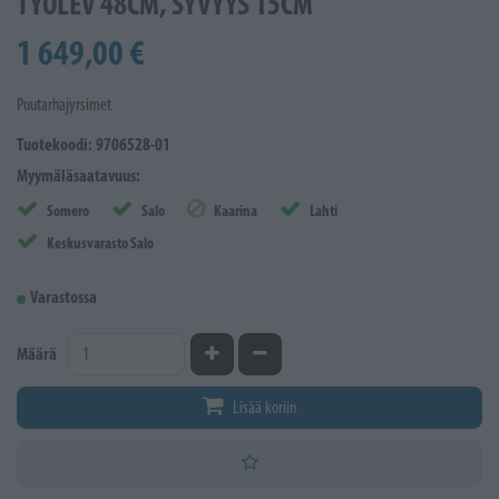
TYÖLEV 48CM, SYVYYS 15CM
1 649,00 €
Puutarhajyrsimet
Tuotekoodi: 9706528-01
Myymäläsaatavuus:
Somero
Salo
Kaarina
Lahti
Keskusvarasto Salo
Varastossa
Kasvata määrää
Vähennä määrää
Määrä
Lisää koriin