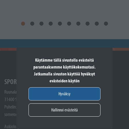
Käytämme tällä sivustolla evästeitä
parantaaksemme käyttökokemustasi.
Jatkamalla sivuston käyttöä hyväksyt
SPORTTIKONE SOMERO
evästeiden käytön
Ruunalantie 5
Hyväksy
31400 Somero
Puhelin: (02) 748 9300
Hallinnoi evästeitä
somero@sporttikone.fi
Aukioloajat