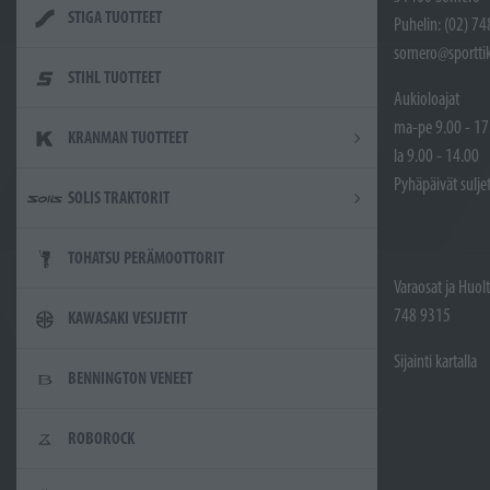
STIGA TUOTTEET
Puhelin: (02) 7
somero@sporttik
STIHL TUOTTEET
Aukioloajat
ma-pe 9.00 - 17
KRANMAN TUOTTEET
la 9.00 - 14.00
Pyhäpäivät sulje
SOLIS TRAKTORIT
TOHATSU PERÄMOOTTORIT
Varaosat ja Huol
748 9315
KAWASAKI VESIJETIT
Sijainti kartalla
BENNINGTON VENEET
ROBOROCK