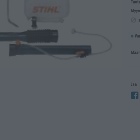
Tuot
Myym
Va
Määr
Jaa