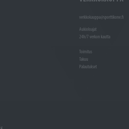
verkkokauppa@sporttikone.fi
Aukioloajat
24h/7 verkon kautta
Toimitus
Takuu
Palautukset