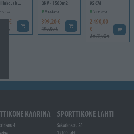
linko, sis...
OHV - 1500m2
95 CM
rastossa
Varastossa
Varastossa
9,00 €
399,20 €
2 490,00
Lisää koriin
Lisää koriin
€
,00 €
499,00 €
Lisää ko
2 679,00 €
TTIKONE KAARINA
SPORTTIKONE LAHTI
arinkatu 4
Saksalankatu 28
arina
15100 Lahti