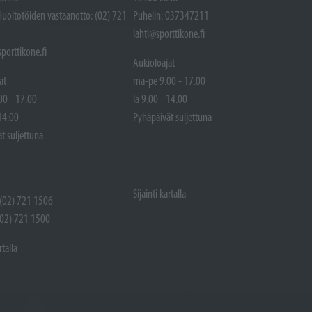
Huoltotöiden vastaanotto: (02) 721
Puhelin: 037347211
lahti@sporttikone.fi
porttikone.fi
Aukioloajat
at
ma-pe 9.00 - 17.00
00 - 17.00
la 9.00 - 14.00
 14.00
Pyhäpäivät suljettuna
t suljettuna
Sijainti kartalla
 (02) 721 1506
(02) 721 1500
rtalla