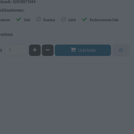
ekoodi: 42030071044
äläsaatavuus:
Somero
Salo
Kaarina
Lahti
Keskusvarasto Salo
rastossa
Kasvata määrää
Vähennä määrää
ä
Lisää koriin