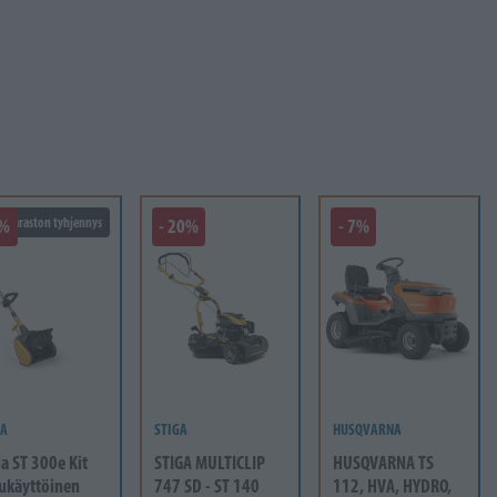
5%
Varaston tyhjennys
- 20%
- 7%
GA
STIGA
HUSQVARNA
ga ST 300e Kit
STIGA MULTICLIP
HUSQVARNA TS
ukäyttöinen
747 SD - ST 140
112, HVA, HYDRO,