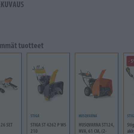
EKUVAUS
mmät tuotteet
- 
STIGA
HUSQVARNA
STI
 26 SET
STIGA ST 4262 P WS
HUSQVARNA ST124,
Sti
210
HVA, 61 CM, (2-
akk