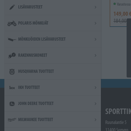
Varastossa
LISÄVARUSTEET
149,00 
184,00 €
POLARIS MÖNKIJÄT
MÖNKIJÖIDEN LISÄVARUSTEET
RAKENNUSKONEET
HUSQVARNA TUOTTEET
IKH TUOTTEET
JOHN DEERE TUOTTEET
SPORTTI
MILWAUKEE TUOTTEET
Ruunalantie 5
31400 Somero