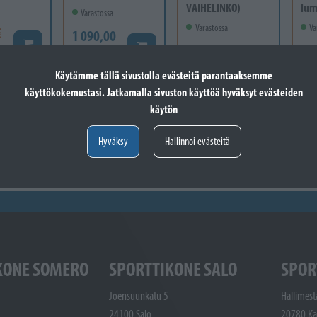
VAIHELINKO)
lumi
Varastossa
Varastossa
Va
€
1 090,00
Lisää koriin
Lisää koriin
1 099,00
37
€
Lisää koriin
€
399
Käytämme tällä sivustolla evästeitä parantaaksemme
käyttökokemustasi. Jatkamalla sivuston käyttöä hyväksyt evästeiden
käytön
Hyväksy
Hallinnoi evästeitä
KONE SOMERO
SPORTTIKONE SALO
SPOR
Joensuunkatu 5
Hallimest
24100 Salo
20780 Ka