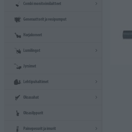
Combi monitoimilaitteet
Generaattorit ja vesipumput
Harjakoneet
Lumilingot
Jyrsimet
Lehtipuhaltimet
Oksasahat
Oksasilppurit
Painepesurit ja imurit