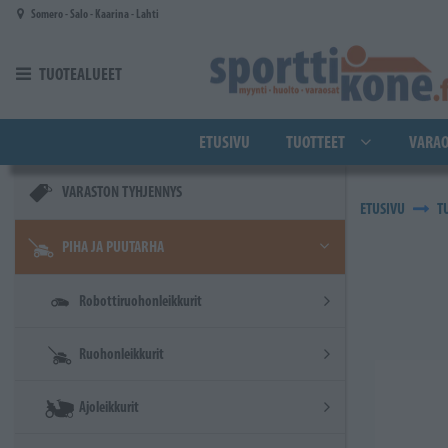
Siirry pääsisältöön
Somero - Salo - Kaarina - Lahti
TUOTEALUEET
ETUSIVU
TUOTTEET
VARAO
VARASTON TYHJENNYS
ETUSIVU
T
PIHA JA PUUTARHA
Robottiruohonleikkurit
Ruohonleikkurit
Ajoleikkurit