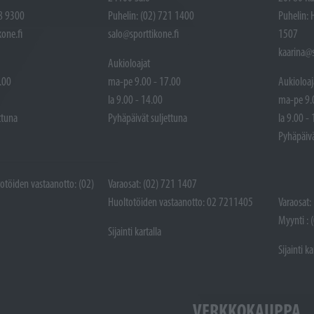
48 9300
Puhelin: (02) 721 1400
Puhelin: 
one.fi
salo@sporttikone.fi
1507
kaarina@s
Aukioloajat
.00
ma-pe 9.00 - 17.00
Aukioloaj
la 9.00 - 14.00
ma-pe 9.
ttuna
Pyhäpäivät suljettuna
la 9.00 -
Pyhäpäivä
totöiden vastaanotto: (02)
Varaosat: (02) 721 1407
Huoltotöiden vastaanotto: 02 7211405
Varaosat:
Myynti : 
Sijainti kartalla
Sijainti ka
VERKKOKAUPPA