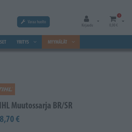
0
Varaa huolto
Avaa kirjautuminen
Avaa os
Kirjaudu
0,00 €
SET
YRITYS
MYYMÄLÄT
IHL Muutossarja BR/SR
8,70 €