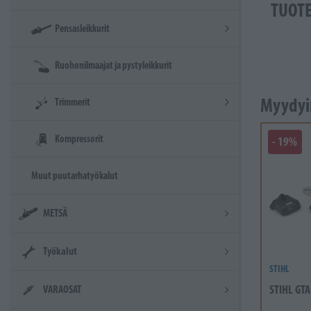
TUOT
Pensasleikkurit
Ruohonilmaajat ja pystyleikkurit
Myydyi
Trimmerit
Kompressorit
- 19%
Muut puutarhatyökalut
METSÄ
Työkalut
STIHL
STIHL GTA
VARAOSAT