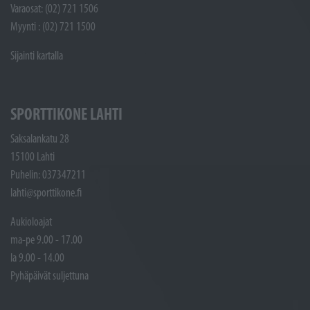
Varaosat: (02) 721 1506
Myynti : (02) 721 1500
Sijainti kartalla
SPORTTIKONE LAHTI
Saksalankatu 28
15100 Lahti
Puhelin: 037347211
lahti@sporttikone.fi
Aukioloajat
ma-pe 9.00 - 17.00
la 9.00 - 14.00
Pyhäpäivät suljettuna