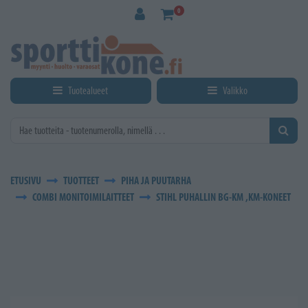
Siirry pääsisältöön
0
Tuotealueet
Valikko
ETUSIVU
TUOTTEET
PIHA JA PUUTARHA
COMBI MONITOIMILAITTEET
STIHL PUHALLIN BG-KM ,KM-KONEET