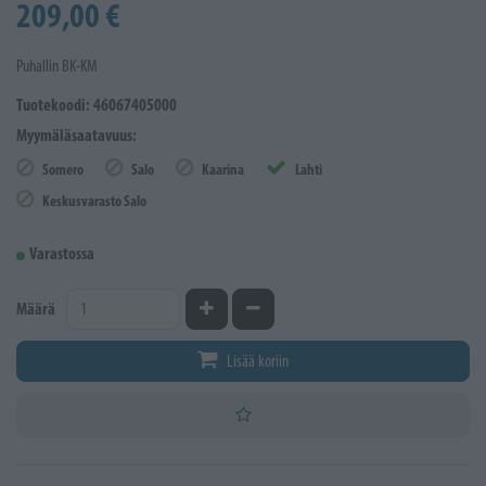
209,00 €
Puhallin BK-KM
Tuotekoodi: 46067405000
Myymäläsaatavuus:
Somero
Salo
Kaarina
Lahti
Keskusvarasto Salo
Varastossa
Kasvata määrää
Vähennä määrää
Määrä
Lisää koriin