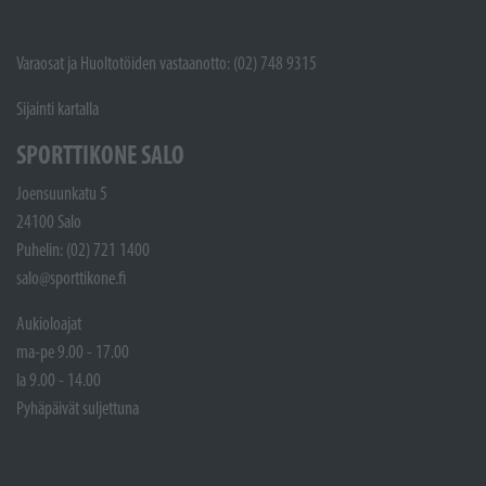
Varaosat ja Huoltotöiden vastaanotto: (02) 748 9315
Sijainti kartalla
SPORTTIKONE SALO
Joensuunkatu 5
24100 Salo
Puhelin: (02) 721 1400
salo@sporttikone.fi
Aukioloajat
ma-pe 9.00 - 17.00
la 9.00 - 14.00
Pyhäpäivät suljettuna