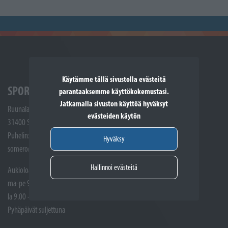
Käytämme tällä sivustolla evästeitä
SPORTTIKONE SOMERO
parantaaksemme käyttökokemustasi.
Jatkamalla sivuston käyttöä hyväksyt
Ruunalantie 5
evästeiden käytön
31400 Somero
Puhelin: (02) 748 9300
Hyväksy
somero@sporttikone.fi
Hallinnoi evästeitä
Aukioloajat
ma-pe 9.00 - 17.00
la 9.00 - 14.00
Pyhäpäivät suljettuna