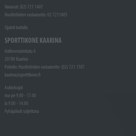
Varaosat: (02) 721 1407
Huoltotöiden vastaanotto: 02 7211405
Sijainti kartalla
SPORTTIKONE KAARINA
Hallimestarinkatu 4
20780 Kaarina
Puhelin: Huoltotöiden vastaanotto: (02) 721 1507
kaarina@sporttikone.fi
Aukioloajat
ma-pe 9.00 - 17.00
la 9.00 - 14.00
Pyhäpäivät suljettuna