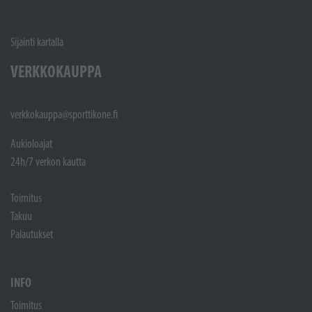
Sijainti kartalla
VERKKOKAUPPA
verkkokauppa@sporttikone.fi
Aukioloajat
24h/7 verkon kautta
Toimitus
Takuu
Palautukset
INFO
Toimitus