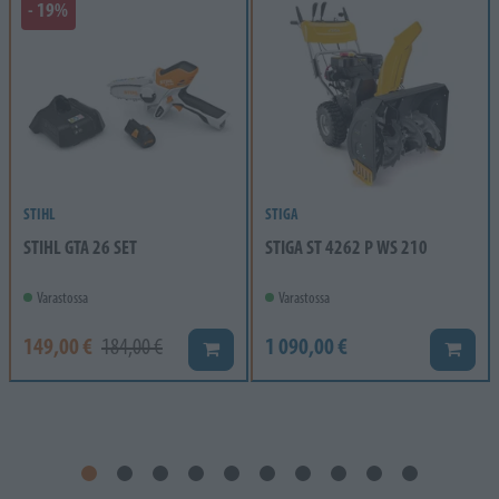
- 19%
STIHL
STIGA
STIHL GTA 26 SET
STIGA ST 4262 P WS 210
Varastossa
Varastossa
149,00 €
1 090,00 €
184,00 €
Lisää koriin
Lisää k