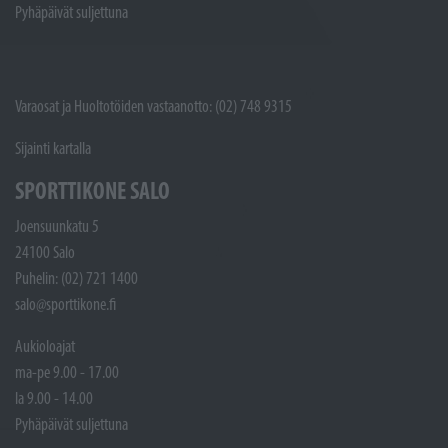
Pyhäpäivät suljettuna
Varaosat ja Huoltotöiden vastaanotto: (02) 748 9315
Sijainti kartalla
SPORTTIKONE SALO
Joensuunkatu 5
24100 Salo
Puhelin: (02) 721 1400
salo@sporttikone.fi
Aukioloajat
ma-pe 9.00 - 17.00
la 9.00 - 14.00
Pyhäpäivät suljettuna