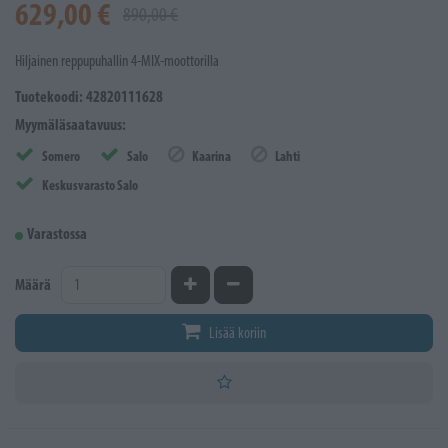
629,00 €
890,00 €
Hiljainen reppupuhallin 4-MIX-moottorilla
Tuotekoodi: 42820111628
Myymäläsaatavuus:
Somero
Salo
Kaarina
Lahti
Keskusvarasto Salo
Varastossa
Kasvata määrää
Vähennä määrää
Määrä
Lisää koriin