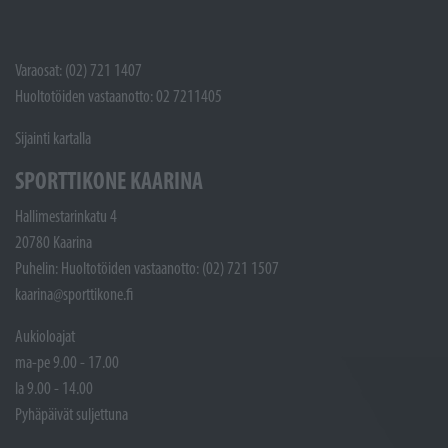
Varaosat: (02) 721 1407
Huoltotöiden vastaanotto: 02 7211405
Sijainti kartalla
SPORTTIKONE KAARINA
Hallimestarinkatu 4
20780 Kaarina
Puhelin: Huoltotöiden vastaanotto: (02) 721 1507
kaarina@sporttikone.fi
Aukioloajat
ma-pe 9.00 - 17.00
la 9.00 - 14.00
Pyhäpäivät suljettuna