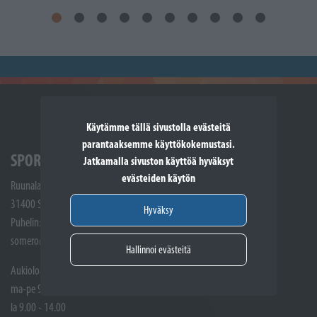
Käytämme tällä sivustolla evästeitä
parantaaksemme käyttökokemustasi.
SPORTTIKONE SOMERO
Jatkamalla sivuston käyttöä hyväksyt
evästeiden käytön
Ruunalantie 5
31400 Somero
Hyväksy
Puhelin: (02) 748 9300
somero@sporttikone.fi
Hallinnoi evästeitä
Aukioloajat
ma-pe 9.00 - 17.00
la 9.00 - 14.00