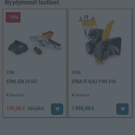
Myydyimmät tuotteet
- 19%
STIHL
STIGA
STIHL GTA 26 SET
STIGA ST 4262 P WS 210
Varastossa
Varastossa
149,00 €
1 090,00 €
184,00 €
Lisää koriin
Lisää k