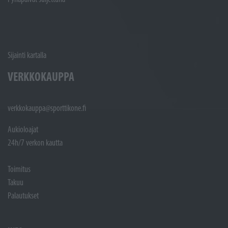
Sijainti kartalla
VERKKOKAUPPA
verkkokauppa@sporttikone.fi
Aukioloajat
24h/7 verkon kautta
Toimitus
Takuu
Palautukset