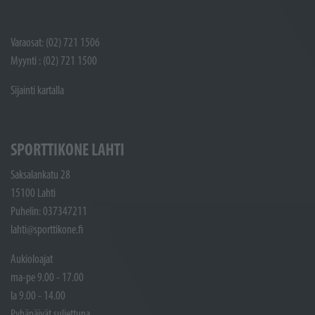
Varaosat: (02) 721 1506
Myynti : (02) 721 1500
Sijainti kartalla
SPORTTIKONE LAHTI
Saksalankatu 28
15100 Lahti
Puhelin: 037347211
lahti@sporttikone.fi
Aukioloajat
ma-pe 9.00 - 17.00
la 9.00 - 14.00
Pyhäpäivät suljettuna