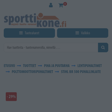
Siirry pääsisältöön
0
Tuotealueet
Valikko
ETUSIVU
TUOTTEET
PIHA JA PUUTARHA
LEHTIPUHALTIMET
POLTTOMOOTTORIPUHALTIMET
STIHL BR 500 PUHALLINLAITE
- 29%