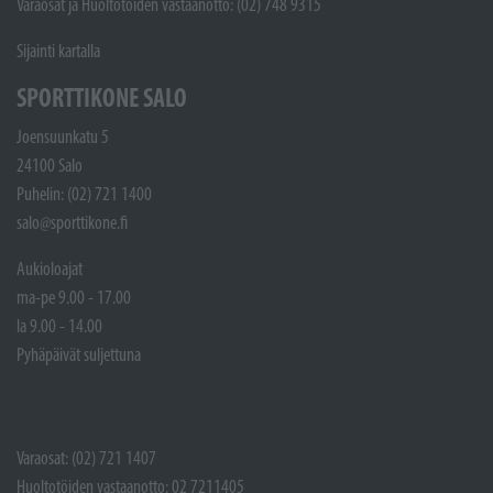
Varaosat ja Huoltotöiden vastaanotto: (02) 748 9315
Sijainti kartalla
SPORTTIKONE SALO
Joensuunkatu 5
24100 Salo
Puhelin: (02) 721 1400
salo@sporttikone.fi
Aukioloajat
ma-pe 9.00 - 17.00
la 9.00 - 14.00
Pyhäpäivät suljettuna
Varaosat: (02) 721 1407
Huoltotöiden vastaanotto: 02 7211405