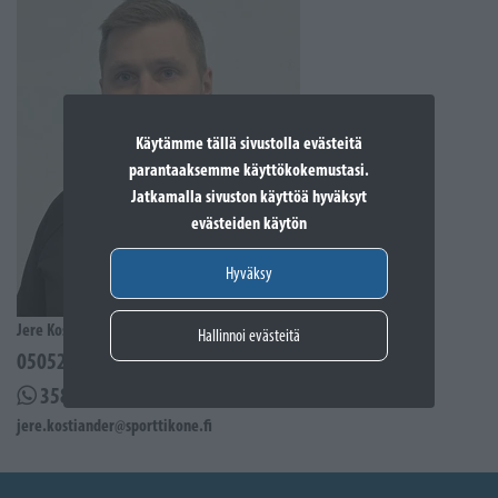
Käytämme tällä sivustolla evästeitä
parantaaksemme käyttökokemustasi.
Jatkamalla sivuston käyttöä hyväksyt
evästeiden käytön
Hyväksy
Jere Kostiander
Hallinnoi evästeitä
0505285939
358505285939
jere.kostiander@sporttikone.fi