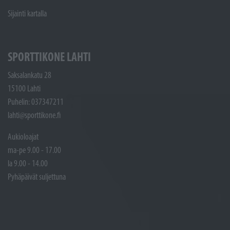
Sijainti kartalla
SPORTTIKONE LAHTI
Saksalankatu 28
15100 Lahti
Puhelin: 037347211
lahti@sporttikone.fi
Aukioloajat
ma-pe 9.00 - 17.00
la 9.00 - 14.00
Pyhäpäivät suljettuna