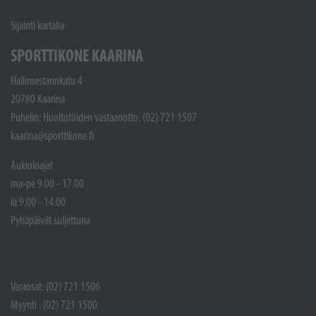
Sijainti kartalla
SPORTTIKONE KAARINA
Hallimestarinkatu 4
20780 Kaarina
Puhelin: Huoltotöiden vastaanotto: (02) 721 1507
kaarina@sporttikone.fi
Aukioloajat
ma-pe 9.00 - 17.00
la 9.00 - 14.00
Pyhäpäivät suljettuna
Varaosat: (02) 721 1506
Myynti : (02) 721 1500