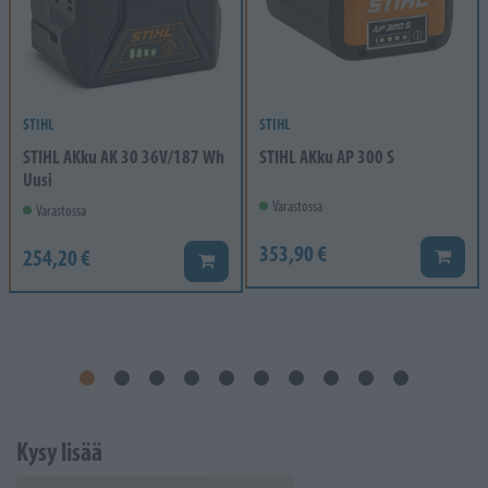
STIHL
STIHL
STIHL AKku AK 30 36V/187 Wh
STIHL AKku AP 300 S
Uusi
Varastossa
Varastossa
353,90 €
254,20 €
Lisää k
Lisää koriin
Kysy lisää