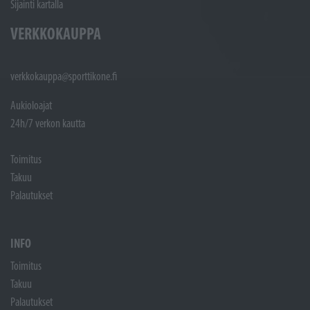
Sijainti kartalla
VERKKOKAUPPA
verkkokauppa@sporttikone.fi
Aukioloajat
24h/7 verkon kautta
Toimitus
Takuu
Palautukset
INFO
Toimitus
Takuu
Palautukset