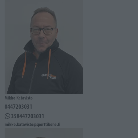
Mikko Katavisto
0447203031
358447203031
mikko.katavisto@sporttikone.fi