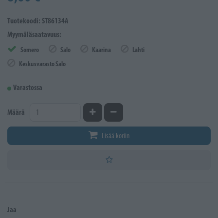
Tuotekoodi: ST86134A
Myymäläsaatavuus:
Somero
Salo
Kaarina
Lahti
Keskusvarasto Salo
Varastossa
Kasvata määrää
Vähennä määrää
Määrä
Lisää koriin
Jaa