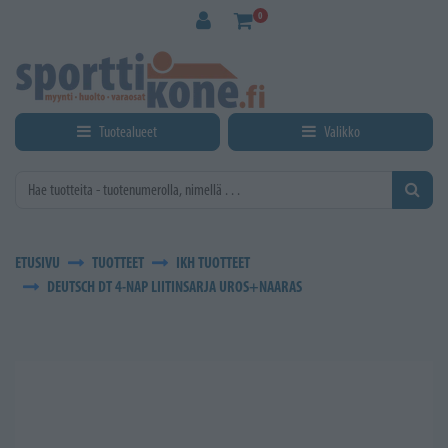
Siirry pääsisältöön
0
Tuotealueet
Valikko
ETUSIVU
TUOTTEET
IKH TUOTTEET
DEUTSCH DT 4-NAP LIITINSARJA UROS+NAARAS