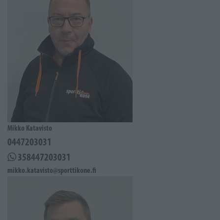
Mikko Katavisto
0447203031
358447203031
mikko.katavisto@sporttikone.fi