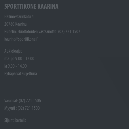
SPORTTIKONE KAARINA
Hallimestarinkatu 4
20780 Kaarina
Puhelin: Huoltotöiden vastaanotto: (02) 721 1507
kaarina@sporttikone.fi
Aukioloajat
ma-pe 9.00 - 17.00
la 9.00 - 14.00
Pyhäpäivät suljettuna
Varaosat: (02) 721 1506
Myynti : (02) 721 1500
Sijainti kartalla