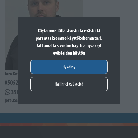
Käytämme tällä sivustolla evästeitä
parantaaksemme käyttökokemustasi.
Jatkamalla sivuston käyttöä hyväksyt
evästeiden käytön
Hyväksy
Jere Kostiander
0505285939
Hallinnoi evästeitä
358505285939
jere.kostiander@sporttikone.fi