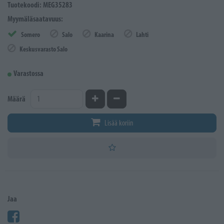
Tuotekoodi: MEG35283
Myymäläsaatavuus:
Somero
Salo
Kaarina
Lahti
Keskusvarasto Salo
Varastossa
Kasvata määrää
Vähennä määrää
Määrä
Lisää koriin
Jaa