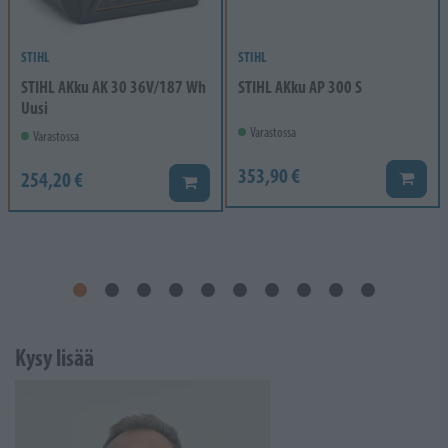
STIHL
STIHL
STIHL AKku AK 30 36V/187 Wh
STIHL AKku AP 300 S
Uusi
Varastossa
Varastossa
353,90 €
254,20 €
Lisää k
Lisää koriin
Kysy lisää