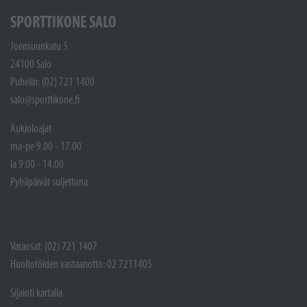
SPORTTIKONE SALO
Joensuunkatu 5
24100 Salo
Puhelin: (02) 721 1400
salo@sporttikone.fi
Aukioloajat
ma-pe 9.00 - 17.00
la 9.00 - 14.00
Pyhäpäivät suljettuna
Varaosat: (02) 721 1407
Huoltotöiden vastaanotto: 02 7211405
Sijainti kartalla