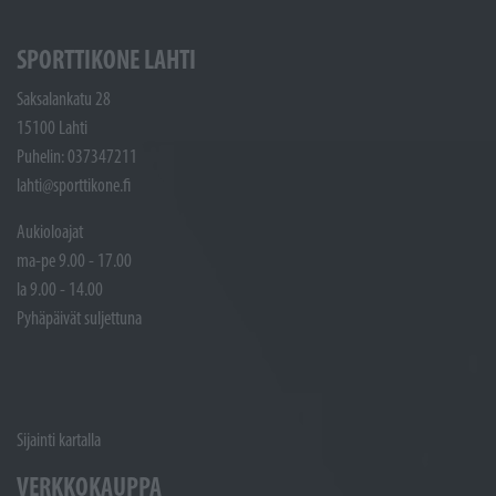
SPORTTIKONE LAHTI
Saksalankatu 28
15100 Lahti
Puhelin: 037347211
lahti@sporttikone.fi
Aukioloajat
ma-pe 9.00 - 17.00
la 9.00 - 14.00
Pyhäpäivät suljettuna
Sijainti kartalla
VERKKOKAUPPA