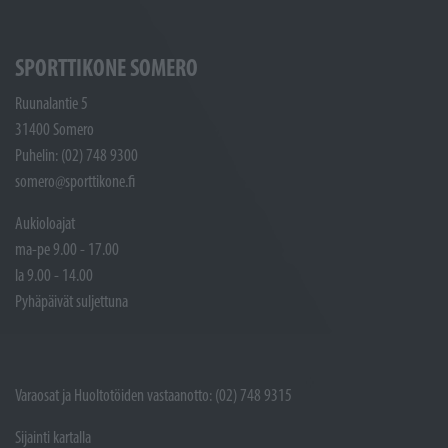
SPORTTIKONE SOMERO
Ruunalantie 5
31400 Somero
Puhelin: (02) 748 9300
somero@sporttikone.fi
Aukioloajat
ma-pe 9.00 - 17.00
la 9.00 - 14.00
Pyhäpäivät suljettuna
Varaosat ja Huoltotöiden vastaanotto: (02) 748 9315
Sijainti kartalla