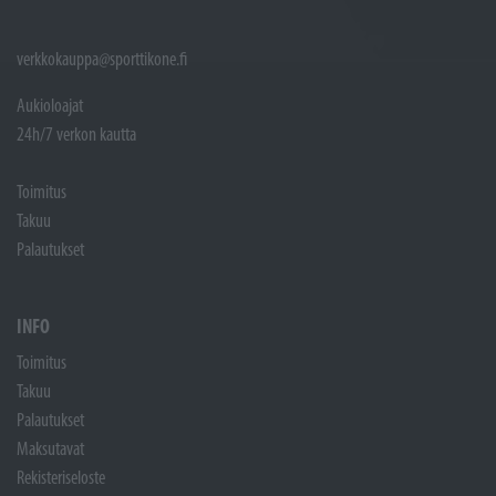
verkkokauppa@sporttikone.fi
Aukioloajat
24h/7 verkon kautta
Toimitus
Takuu
Palautukset
INFO
Toimitus
Takuu
Palautukset
Maksutavat
Rekisteriseloste