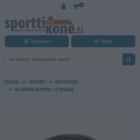
Siirry pääsisältöön
0
Tuotealueet
Valikko
ETUSIVU
TUOTTEET
IKH TUOTTEET
IBC KONTIN ADAPTERI 1/2 TUUMAA