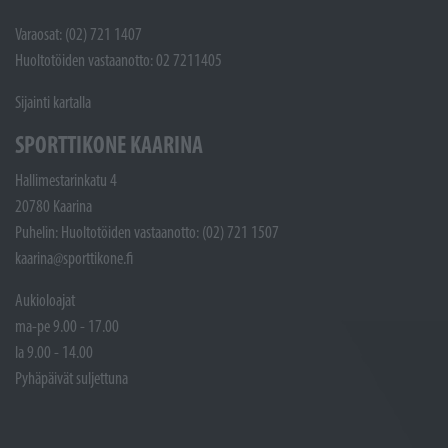
Varaosat: (02) 721 1407
Huoltotöiden vastaanotto: 02 7211405
Sijainti kartalla
SPORTTIKONE KAARINA
Hallimestarinkatu 4
20780 Kaarina
Puhelin: Huoltotöiden vastaanotto: (02) 721 1507
kaarina@sporttikone.fi
Aukioloajat
ma-pe 9.00 - 17.00
la 9.00 - 14.00
Pyhäpäivät suljettuna