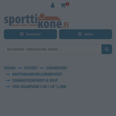
Siirry pääsisältöön
0
Tuotealueet
Valikko
ETUSIVU
TUOTTEET
LISÄVARUSTEET
MOOTTORISAHOJEN LISÄVARUSTEET
TERÄNHOITOTARVIKEET JA VIILAT
STIHL VIILANPIDIKE 2-IN-1 3/8" 5,2MM