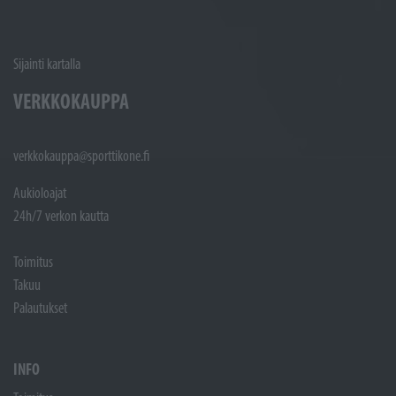
Sijainti kartalla
VERKKOKAUPPA
verkkokauppa@sporttikone.fi
Aukioloajat
24h/7 verkon kautta
Toimitus
Takuu
Palautukset
INFO