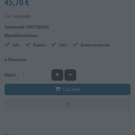
45,70 €
2-in-1 viilanpidike
Tuotekoodi: 56057504305
Myymäläsaatavuus:
Salo
Kaarina
Lahti
Keskusvarasto Salo
Varastossa
Kasvata määrää
Vähennä määrää
Määrä
Lisää koriin