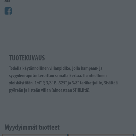
Jaa
TUOTEKUVAUS
Todella käytännöllinen viilanpidike, jolla hampaan- ja
syvyydenrajoitin teroittuu samalla kertaa. Ihanteellinen
yleiskäyttöön. 1/4" P, 3/8" P, .325" ja 3/8" teräketjuille, Sisältää
pyöreän ja litteän viilan (ainoastaan STIHLiltä).
Myydyimmät tuotteet