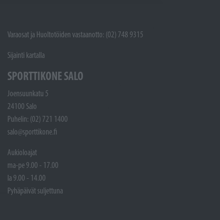
Varaosat ja Huoltotöiden vastaanotto: (02) 748 9315
Sijainti kartalla
SPORTTIKONE SALO
Joensuunkatu 5
24100 Salo
Puhelin: (02) 721 1400
salo@sporttikone.fi
Aukioloajat
ma-pe 9.00 - 17.00
la 9.00 - 14.00
Pyhäpäivät suljettuna