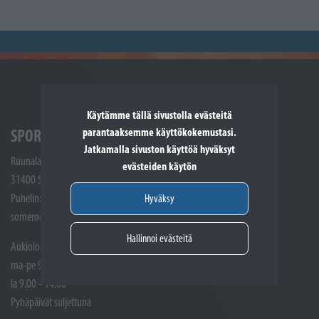
Käytämme tällä sivustolla evästeitä
parantaaksemme käyttökokemustasi.
SPORTTIKONE SOMERO
Jatkamalla sivuston käyttöä hyväksyt
Ruunalantie 5
evästeiden käytön
31400 Somero
Puhelin: (02) 748 9300
Hyväksy
somero@sporttikone.fi
Hallinnoi evästeitä
Aukioloajat
ma-pe 9.00 - 17.00
la 9.00 - 14.00
Pyhäpäivät suljettuna