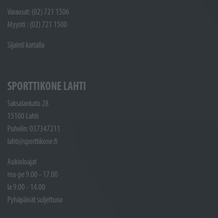
Varaosat: (02) 721 1506
Myynti : (02) 721 1500
Sijainti kartalla
SPORTTIKONE LAHTI
Saksalankatu 28
15100 Lahti
Puhelin: 037347211
lahti@sporttikone.fi
Aukioloajat
ma-pe 9.00 - 17.00
la 9.00 - 14.00
Pyhäpäivät suljettuna