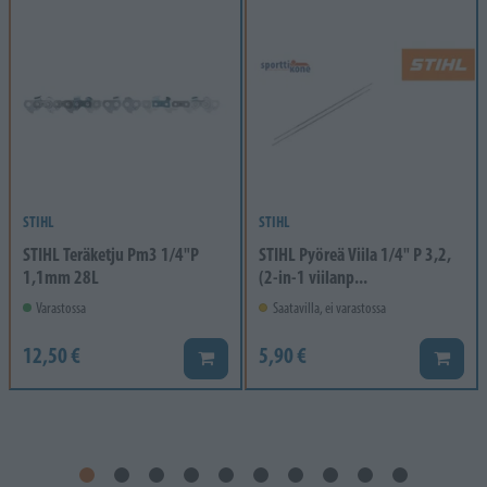
STIHL
STIHL
STIHL Teräketju Pm3 1/4"P
STIHL Pyöreä Viila 1/4" P 3,2,
1,1mm 28L
(2-in-1 viilanp...
Varastossa
Saatavilla, ei varastossa
12,50 €
5,90 €
Lisää koriin
Lisää k