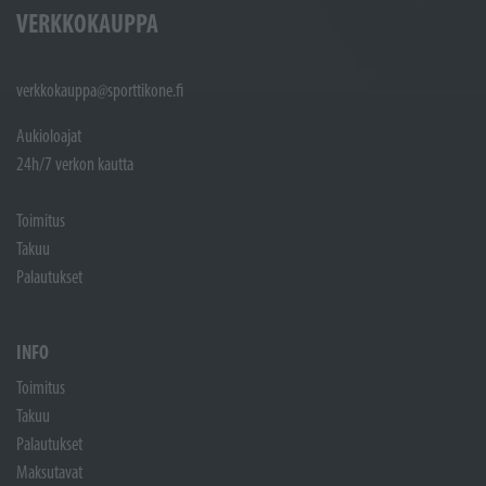
VERKKOKAUPPA
verkkokauppa@sporttikone.fi
Aukioloajat
24h/7 verkon kautta
Toimitus
Takuu
Palautukset
INFO
Toimitus
Takuu
Palautukset
Maksutavat