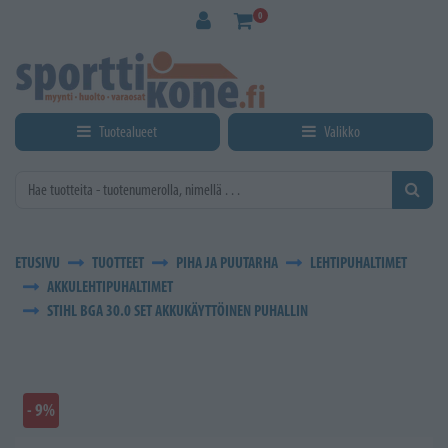
Siirry pääsisältöön
0
Tuotealueet
Valikko
ETUSIVU
TUOTTEET
PIHA JA PUUTARHA
LEHTIPUHALTIMET
AKKULEHTIPUHALTIMET
STIHL BGA 30.0 SET AKKUKÄYTTÖINEN PUHALLIN
- 9%