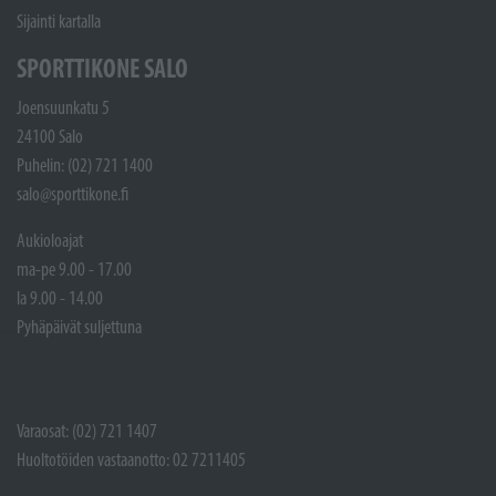
Sijainti kartalla
SPORTTIKONE SALO
Joensuunkatu 5
24100 Salo
Puhelin: (02) 721 1400
salo@sporttikone.fi
Aukioloajat
ma-pe 9.00 - 17.00
la 9.00 - 14.00
Pyhäpäivät suljettuna
Varaosat: (02) 721 1407
Huoltotöiden vastaanotto: 02 7211405