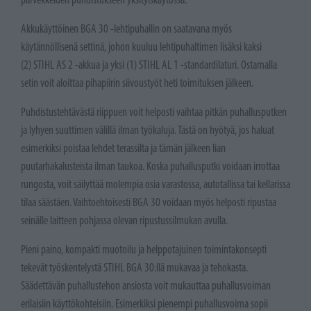
Akkukäyttöinen BGA 30 -lehtipuhallin on saatavana myös
käytännöllisenä settinä, johon kuuluu lehtipuhaltimen lisäksi kaksi
(2) STIHL AS 2 -akkua ja yksi (1) STIHL AL 1 -standardilaturi. Ostamalla
setin voit aloittaa pihapiirin siivoustyöt heti toimituksen jälkeen.
Puhdistustehtävästä riippuen voit helposti vaihtaa pitkän puhallusputken
ja lyhyen suuttimen välillä ilman työkaluja. Tästä on hyötyä, jos haluat
esimerkiksi poistaa lehdet terassilta ja tämän jälkeen lian
puutarhakalusteista ilman taukoa. Koska puhallusputki voidaan irrottaa
rungosta, voit säilyttää molempia osia varastossa, autotallissa tai kellarissa
tilaa säästäen. Vaihtoehtoisesti BGA 30 voidaan myös helposti ripustaa
seinälle laitteen pohjassa olevan ripustussilmukan avulla.
Pieni paino, kompakti muotoilu ja helppotajuinen toimintakonsepti
tekevät työskentelystä STIHL BGA 30:llä mukavaa ja tehokasta.
Säädettävän puhallustehon ansiosta voit mukauttaa puhallusvoiman
erilaisiin käyttökohteisiin. Esimerkiksi pienempi puhallusvoima sopii