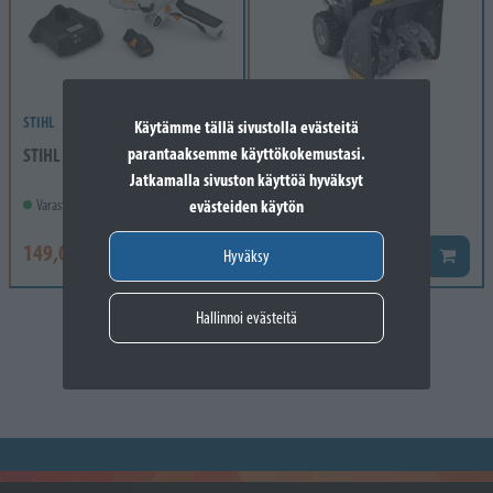
STIHL
STIGA
Käytämme tällä sivustolla evästeitä
parantaaksemme käyttökokemustasi.
STIHL GTA 26 SET
STIGA ST 4262 P WS 210
Jatkamalla sivuston käyttöä hyväksyt
evästeiden käytön
Varastossa
Varastossa
149,00 €
1 090,00 €
184,00 €
Lisää koriin
Lisää k
Hyväksy
Hallinnoi evästeitä