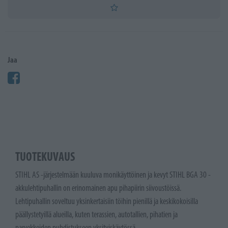
Jaa
TUOTEKUVAUS
STIHL AS -järjestelmään kuuluva monikäyttöinen ja kevyt STIHL BGA 30 -
akkulehtipuhallin on erinomainen apu pihapiirin siivoustöissä.
Lehtipuhallin soveltuu yksinkertaisiin töihin pienillä ja keskikokoisilla
päällystetyillä alueilla, kuten terassien, autotallien, pihatien ja
parvekkeiden puhdistukseen yksityiskäytössä.