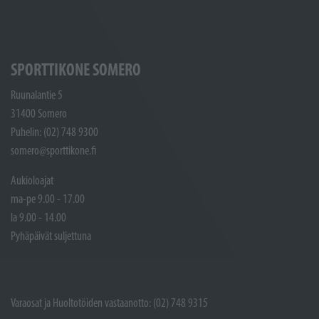
SPORTTIKONE SOMERO
Ruunalantie 5
31400 Somero
Puhelin: (02) 748 9300
somero@sporttikone.fi
Aukioloajat
ma-pe 9.00 - 17.00
la 9.00 - 14.00
Pyhäpäivät suljettuna
Varaosat ja Huoltotöiden vastaanotto: (02) 748 9315