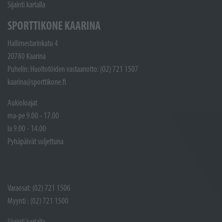
Sijainti kartalla
SPORTTIKONE KAARINA
Hallimestarinkatu 4
20780 Kaarina
Puhelin: Huoltotöiden vastaanotto: (02) 721 1507
kaarina@sporttikone.fi
Aukioloajat
ma-pe 9.00 - 17.00
la 9.00 - 14.00
Pyhäpäivät suljettuna
Varaosat: (02) 721 1506
Myynti : (02) 721 1500
Sijainti kartalla