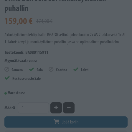
puhallin
159,00 €
174,00 €
Akkukäyttöinen lehtipuhallin BGA 30 settinä, johon kuuluu 2x AS 2 -akku sekä 1x AL
1 -laturi: kevyt ja monikäyttöinen puhallin, jossa on optimaalinen puhallusteho
Tuotekoodi: BA080115911
Myymäläsaatavuus:
Somero
Salo
Kaarina
Lahti
Keskusvarasto Salo
Varastossa
Kasvata määrää
Vähennä määrää
Määrä
Lisää koriin