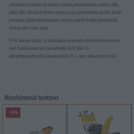
erinomaisesti lehtien tai muiden roskien puhaltamiseen nurkista. Näin
vältyt siltä, että siirrät lehdet vahingossa jo puhdistetuille alueille. Tämän
joustavan säätömahdollisuuden ansiosta säästät itseltäsi ylimääräistä
työtä ja siten myös aikaa.
STIHL akkujen käynti- ja latausaikoja koskevasta yleiskatsauksestamme
näet, kuinka kauan voit työskennellä STIHL BGA 30 -
akkulehtipuhaltimella ja kuinka kauan AS 2 -akun lataaminen kestää.
Myydyimmät tuotteet
- 19%