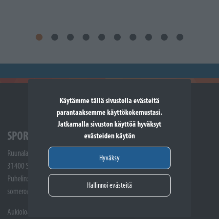
Käytämme tällä sivustolla evästeitä
parantaaksemme käyttökokemustasi.
Jatkamalla sivuston käyttöä hyväksyt
SPORTTIKONE SOMERO
evästeiden käytön
Ruunalantie 5
Hyväksy
31400 Somero
Puhelin: (02) 748 9300
Hallinnoi evästeitä
somero@sporttikone.fi
Aukioloajat