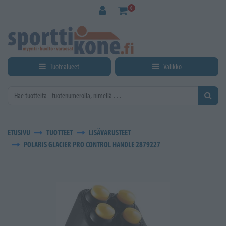
Siirry pääsisältöön
0
Tuotealueet
Valikko
ETUSIVU
TUOTTEET
LISÄVARUSTEET
POLARIS GLACIER PRO CONTROL HANDLE 2879227