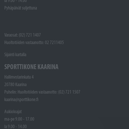
la 9.00 - 14.00
Pyhäpäivät suljettuna
Varaosat: (02) 721 1407
Huoltotöiden vastaanotto: 02 7211405
Sijainti kartalla
SPORTTIKONE KAARINA
Hallimestarinkatu 4
20780 Kaarina
Puhelin: Huoltotöiden vastaanotto: (02) 721 1507
kaarina@sporttikone.fi
Aukioloajat
ma-pe 9.00 - 17.00
la 9.00 - 14.00