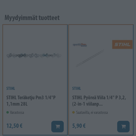
Myydyimmät tuotteet
STIHL
STIHL
STIHL Teräketju Pm3 1/4"P
STIHL Pyöreä Viila 1/4" P 3,2,
1,1mm 28L
(2-in-1 viilanp...
Varastossa
Saatavilla, ei varastossa
12,50 €
5,90 €
Lisää koriin
Lisää k