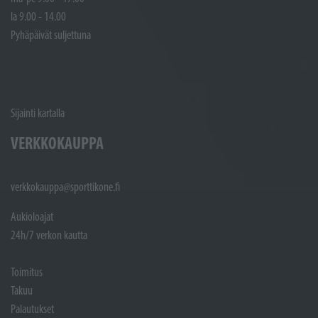
la 9.00 - 14.00
Pyhäpäivät suljettuna
Sijainti kartalla
VERKKOKAUPPA
verkkokauppa@sporttikone.fi
Aukioloajat
24h/7 verkon kautta
Toimitus
Takuu
Palautukset