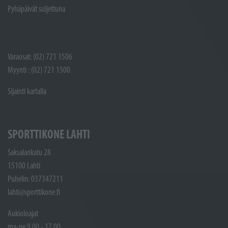
Pyhäpäivät suljettuna
Varaosat: (02) 721 1506
Myynti : (02) 721 1500
Sijainti kartalla
SPORTTIKONE LAHTI
Saksalankatu 28
15100 Lahti
Puhelin: 037347211
lahti@sporttikone.fi
Aukioloajat
ma-pe 9.00 - 17.00