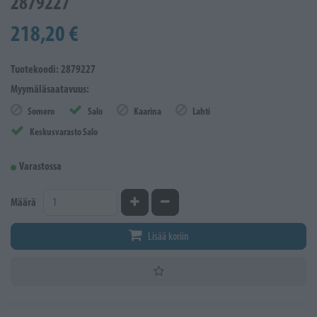
2879227
218,20 €
Tuotekoodi: 2879227
Myymäläsaatavuus:
Somero
Salo
Kaarina
Lahti
Keskusvarasto Salo
Varastossa
Kasvata määrää
Vähennä määrää
Määrä
Lisää koriin