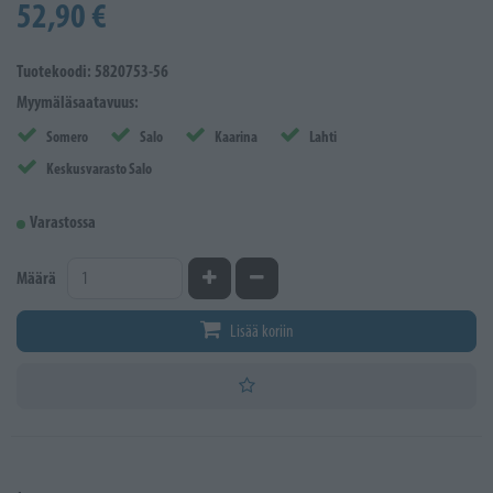
52,90 €
Tuotekoodi: 5820753-56
Myymäläsaatavuus:
Somero
Salo
Kaarina
Lahti
Keskusvarasto Salo
Varastossa
Kasvata määrää
Vähennä määrää
Määrä
Lisää koriin