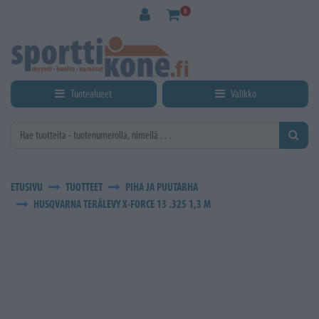
Siirry pääsisältöön
0
Tuotealueet
Valikko
ETUSIVU
TUOTTEET
PIHA JA PUUTARHA
HUSQVARNA TERÄLEVY X-FORCE 13 .325 1,3 M