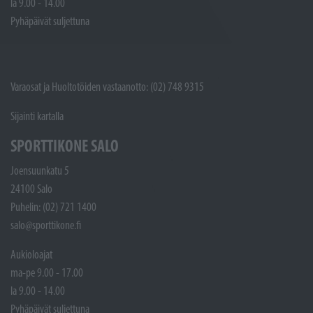
la 9.00 - 14.00
Pyhäpäivät suljettuna
Varaosat ja Huoltotöiden vastaanotto: (02) 748 9315
Sijainti kartalla
SPORTTIKONE SALO
Joensuunkatu 5
24100 Salo
Puhelin: (02) 721 1400
salo@sporttikone.fi
Aukioloajat
ma-pe 9.00 - 17.00
la 9.00 - 14.00
Pyhäpäivät suljettuna