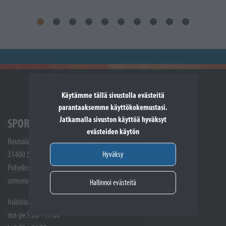
Käytämme tällä sivustolla evästeitä
parantaaksemme käyttökokemustasi.
Jatkamalla sivuston käyttöä hyväksyt
SPORTTIKONE SOMERO
evästeiden käytön
Ruunalantie 5
Hyväksy
31400 Somero
Puhelin: (02) 748 9300
somero@sporttikone.fi
Hallinnoi evästeitä
Aukioloajat
ma-pe 9.00 - 17.00