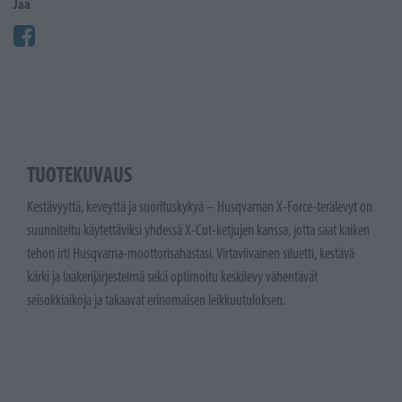
Jaa
TUOTEKUVAUS
Kestävyyttä, keveyttä ja suorituskykyä – Husqvarnan X-Force-terälevyt on
suunniteltu käytettäviksi yhdessä X-Cut-ketjujen kanssa, jotta saat kaiken
tehon irti Husqvarna-moottorisahastasi. Virtaviivainen siluetti, kestävä
kärki ja laakerijärjestelmä sekä optimoitu keskilevy vähentävät
seisokkiaikoja ja takaavat erinomaisen leikkuutuloksen.