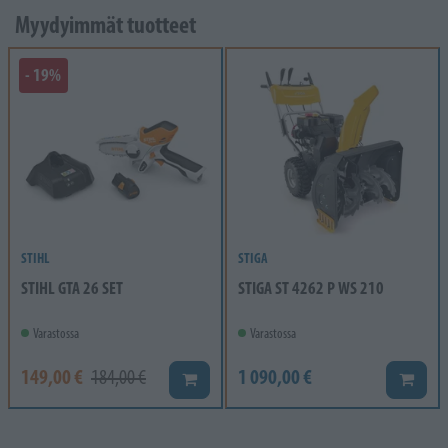
Myydyimmät tuotteet
- 19%
STIHL
STIGA
STIHL GTA 26 SET
STIGA ST 4262 P WS 210
Varastossa
Varastossa
149,00 €
1 090,00 €
184,00 €
Lisää koriin
Lisää k