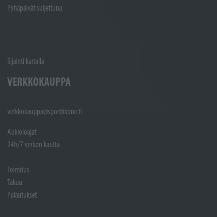
Pyhäpäivät suljettuna
Sijainti kartalla
VERKKOKAUPPA
verkkokauppa@sporttikone.fi
Aukioloajat
24h/7 verkon kautta
Toimitus
Takuu
Palautukset