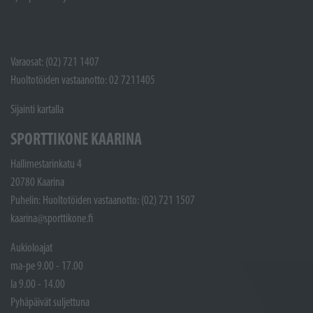
Varaosat: (02) 721 1407
Huoltotöiden vastaanotto: 02 7211405
Sijainti kartalla
SPORTTIKONE KAARINA
Hallimestarinkatu 4
20780 Kaarina
Puhelin: Huoltotöiden vastaanotto: (02) 721 1507
kaarina@sporttikone.fi
Aukioloajat
ma-pe 9.00 - 17.00
la 9.00 - 14.00
Pyhäpäivät suljettuna