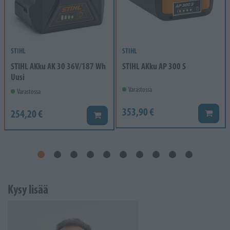
STIHL
STIHL
STIHL AKku AK 30 36V/187 Wh
STIHL AKku AP 300 S
Uusi
Varastossa
Varastossa
353,90 €
254,20 €
Lisää k
Lisää koriin
Kysy lisää