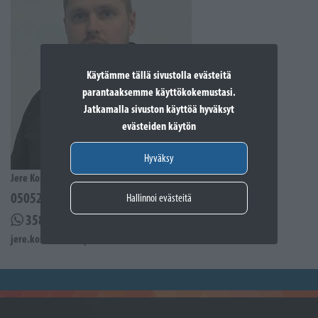
Käytämme tällä sivustolla evästeitä
parantaaksemme käyttökokemustasi.
Jatkamalla sivuston käyttöä hyväksyt
evästeiden käytön
Hyväksy
Jere Kostiander
0505285939
Hallinnoi evästeitä
358505285939
jere.kostiander@sporttikone.fi