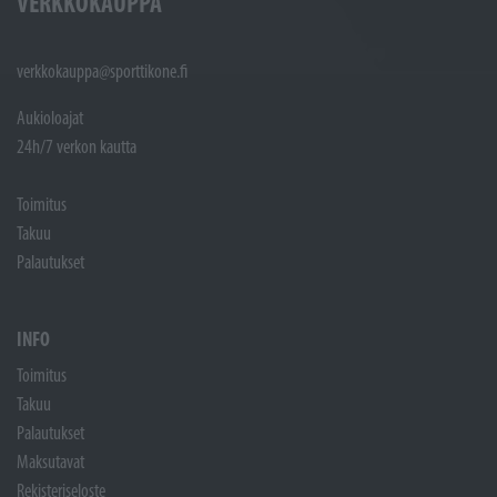
VERKKOKAUPPA
verkkokauppa@sporttikone.fi
Aukioloajat
24h/7 verkon kautta
Toimitus
Takuu
Palautukset
INFO
Toimitus
Takuu
Palautukset
Maksutavat
Rekisteriseloste