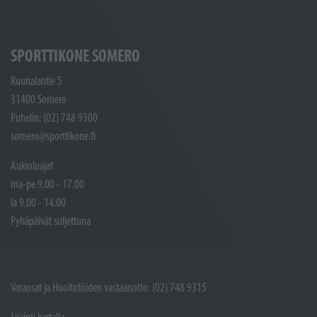
SPORTTIKONE SOMERO
Ruunalantie 5
31400 Somero
Puhelin: (02) 748 9300
somero@sporttikone.fi
Aukioloajat
ma-pe 9.00 - 17.00
la 9.00 - 14.00
Pyhäpäivät suljettuna
Varaosat ja Huoltotöiden vastaanotto: (02) 748 9315