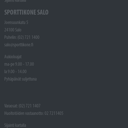
Sijainti kartalla
SPORTTIKONE SALO
Joensuunkatu 5
24100 Salo
Puhelin: (02) 721 1400
salo@sporttikone.fi
Aukioloajat
ma-pe 9.00 - 17.00
la 9.00 - 14.00
Pyhäpäivät suljettuna
Varaosat: (02) 721 1407
Huoltotöiden vastaanotto: 02 7211405
Sijainti kartalla