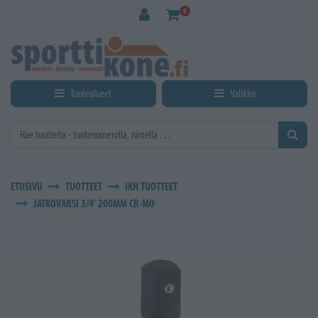
Siirry pääsisältöön
0
Tuotealueet
Valikko
ETUSIVU
TUOTTEET
IKH TUOTTEET
JATKOVARSI 3/4' 200MM CR-MO