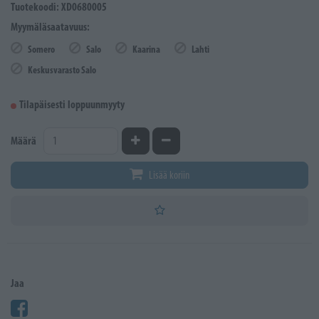
Tuotekoodi: XD0680005
Myymäläsaatavuus:
Somero
Salo
Kaarina
Lahti
Keskusvarasto Salo
Tilapäisesti loppuunmyyty
Kasvata määrää
Vähennä määrää
Määrä
Lisää koriin
Jaa