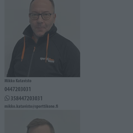
Mikko Katavisto
0447203031
358447203031
mikko.katavisto@sporttikone.fi