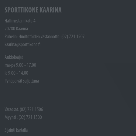
SPORTTIKONE KAARINA
Hallimestarinkatu 4
20780 Kaarina
Puhelin: Huoltotöiden vastaanotto: (02) 721 1507
kaarina@sporttikone.fi
Aukioloajat
ma-pe 9.00 - 17.00
la 9.00 - 14.00
Pyhäpäivät suljettuna
Varaosat: (02) 721 1506
Myynti : (02) 721 1500
Sijainti kartalla