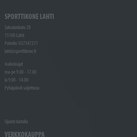
SPORTTIKONE LAHTI
Saksalankatu 28
15100 Lahti
Puhelin: 037347211
lahti@sporttikone.fi
Aukioloajat
ma-pe 9.00 - 17.00
la 9.00 - 14.00
Pyhäpäivät suljettuna
Sijainti kartalla
VERKKOKAUPPA