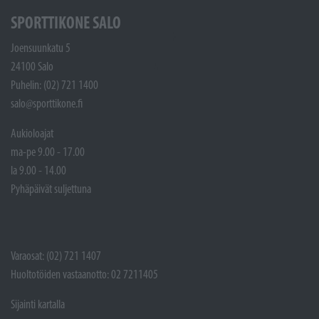
SPORTTIKONE SALO
Joensuunkatu 5
24100 Salo
Puhelin: (02) 721 1400
salo@sporttikone.fi
Aukioloajat
ma-pe 9.00 - 17.00
la 9.00 - 14.00
Pyhäpäivät suljettuna
Varaosat: (02) 721 1407
Huoltotöiden vastaanotto: 02 7211405
Sijainti kartalla