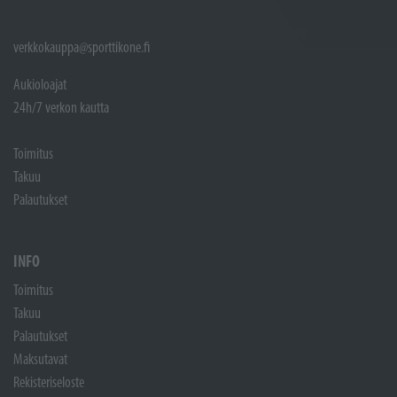
verkkokauppa@sporttikone.fi
Aukioloajat
24h/7 verkon kautta
Toimitus
Takuu
Palautukset
INFO
Toimitus
Takuu
Palautukset
Maksutavat
Rekisteriseloste