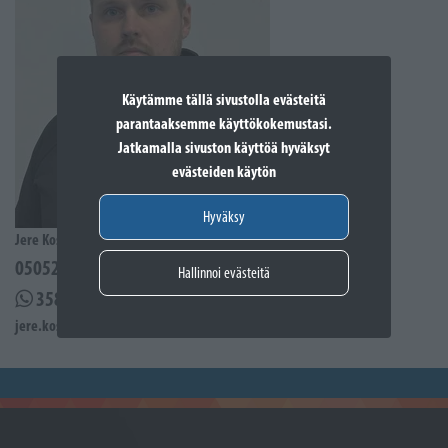
Käytämme tällä sivustolla evästeitä
parantaaksemme käyttökokemustasi.
Jatkamalla sivuston käyttöä hyväksyt
evästeiden käytön
Hyväksy
Jere Kostiander
0505285939
Hallinnoi evästeitä
358505285939
jere.kostiander@sporttikone.fi