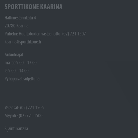
SPORTTIKONE KAARINA
Hallimestarinkatu 4
20780 Kaarina
Puhelin: Huoltotöiden vastaanotto: (02) 721 1507
kaarina@sporttikone.fi
Aukioloajat
ma-pe 9.00 - 17.00
la 9.00 - 14.00
Pyhäpäivät suljettuna
Varaosat: (02) 721 1506
Myynti : (02) 721 1500
Sijainti kartalla