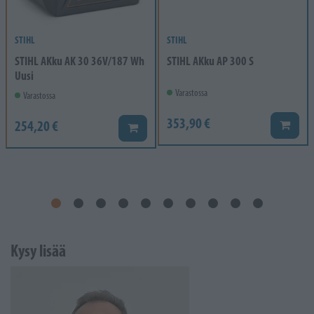
STIHL
STIHL
STIHL AKku AK 30 36V/187 Wh
STIHL AKku AP 300 S
Uusi
Varastossa
Varastossa
353,90 €
254,20 €
Lisää k
Lisää koriin
Kysy lisää