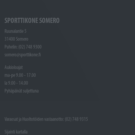
SPORTTIKONE SOMERO
Ruunalantie 5
31400 Somero
Puhelin: (02) 748 9300
somero@sporttikone.fi
Aukioloajat
ma-pe 9.00 - 17.00
la 9.00 - 14.00
Pyhäpäivät suljettuna
Varaosat ja Huoltotöiden vastaanotto: (02) 748 9315
Sijainti kartalla