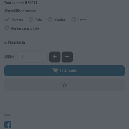
Tuotekoodi: ILS0011
Myymäläsaatavuus:
Somero
Salo
Kaarina
Lahti
Keskusvarasto Salo
Varastossa
Kasvata määrää
Vähennä määrää
Määrä
Lisää koriin
Jaa