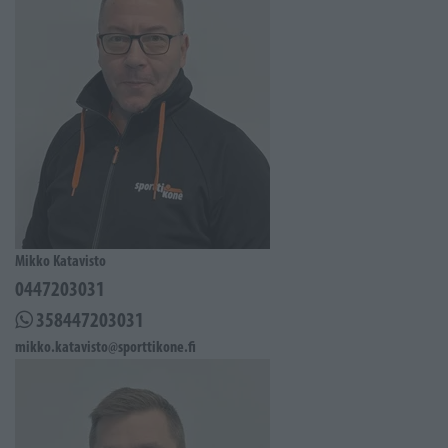
Mikko Katavisto
0447203031
358447203031
mikko.katavisto@sporttikone.fi