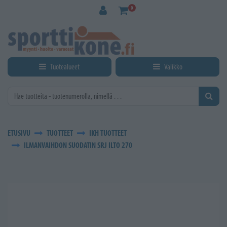
Siirry pääsisältöön
0
Tuotealueet
Valikko
ETUSIVU
TUOTTEET
IKH TUOTTEET
ILMANVAIHDON SUODATIN SRJ ILTO 270