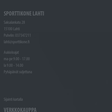
SPORTTIKONE LAHTI
Saksalankatu 28
15100 Lahti
Puhelin: 037347211
lahti@sporttikone.fi
Aukioloajat
ma-pe 9.00 - 17.00
la 9.00 - 14.00
Pyhäpäivät suljettuna
Sijainti kartalla
VERKKOKAUPPA