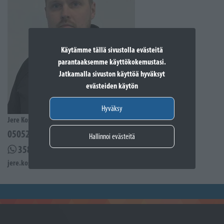
Käytämme tällä sivustolla evästeitä
parantaaksemme käyttökokemustasi.
Jatkamalla sivuston käyttöä hyväksyt
evästeiden käytön
Hyväksy
Jere Kostiander
0505285939
Hallinnoi evästeitä
358505285939
jere.kostiander@sporttikone.fi