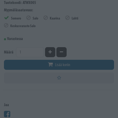
Tuotekoodi: ATWX005
Myymäläsaatavuus:
Somero
Salo
Kaarina
Lahti
Keskusvarasto Salo
Varastossa
Kasvata määrää
Vähennä määrää
Määrä
Lisää koriin
Jaa