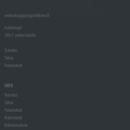
verkkokauppa@sporttikone.fi
Aukioloajat
24h/7 verkon kautta
Toimitus
Takuu
Palautukset
INFO
Toimitus
Takuu
Palautukset
Maksutavat
Rekisteriseloste