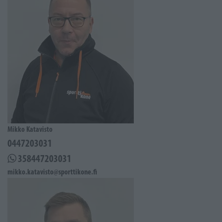
Mikko Katavisto
0447203031
358447203031
mikko.katavisto@sporttikone.fi