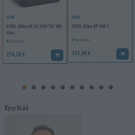
STIHL
STIHL
STIHL AKku AK 30 36V/187 Wh
STIHL AKku AP 300 S
Uusi
Varastossa
Varastossa
353,90 €
254,20 €
Lisää k
Lisää koriin
Kysy lisää