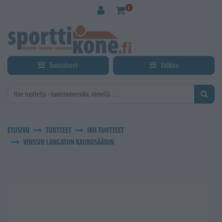
Siirry pääsisältöön
0
Tuotealueet
Valikko
ETUSIVU
TUOTTEET
IKH TUOTTEET
VINSSIN LANGATON KAUKOSÄÄDIN