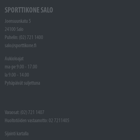
SPORTTIKONE SALO
Joensuunkatu 5
24100 Salo
Puhelin: (02) 721 1400
salo@sporttikone.fi
Aukioloajat
ma-pe 9.00 - 17.00
la 9.00 - 14.00
Pyhäpäivät suljettuna
Varaosat: (02) 721 1407
Huoltotöiden vastaanotto: 02 7211405
Sijainti kartalla