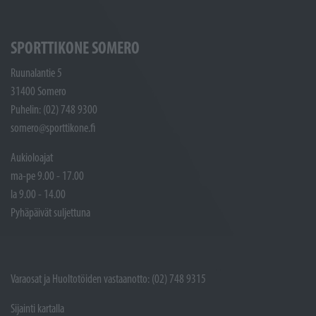
SPORTTIKONE SOMERO
Ruunalantie 5
31400 Somero
Puhelin: (02) 748 9300
somero@sporttikone.fi
Aukioloajat
ma-pe 9.00 - 17.00
la 9.00 - 14.00
Pyhäpäivät suljettuna
Varaosat ja Huoltotöiden vastaanotto: (02) 748 9315
Sijainti kartalla