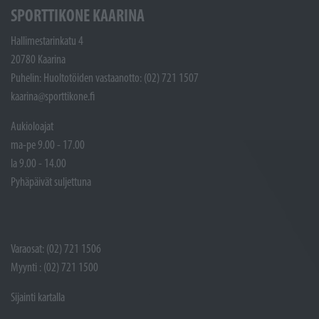
SPORTTIKONE KAARINA
Hallimestarinkatu 4
20780 Kaarina
Puhelin: Huoltotöiden vastaanotto: (02) 721 1507
kaarina@sporttikone.fi
Aukioloajat
ma-pe 9.00 - 17.00
la 9.00 - 14.00
Pyhäpäivät suljettuna
Varaosat: (02) 721 1506
Myynti : (02) 721 1500
Sijainti kartalla