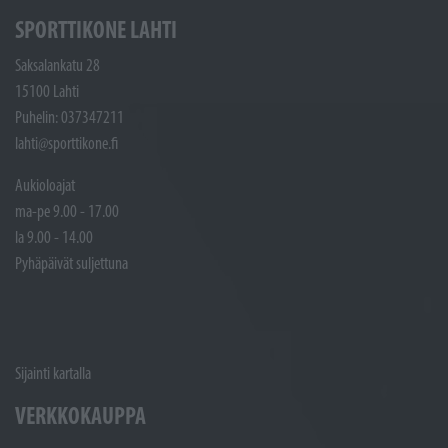
SPORTTIKONE LAHTI
Saksalankatu 28
15100 Lahti
Puhelin: 037347211
lahti@sporttikone.fi
Aukioloajat
ma-pe 9.00 - 17.00
la 9.00 - 14.00
Pyhäpäivät suljettuna
Sijainti kartalla
VERKKOKAUPPA