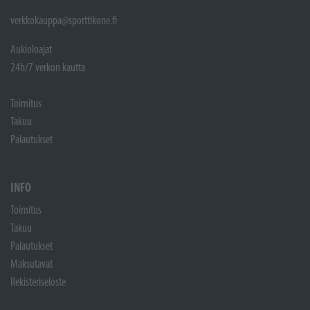
verkkokauppa@sporttikone.fi
Aukioloajat
24h/7 verkon kautta
Toimitus
Takuu
Palautukset
INFO
Toimitus
Takuu
Palautukset
Maksutavat
Rekisteriseloste