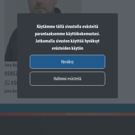
Käytämme tällä sivustolla evästeitä
parantaaksemme käyttökokemustasi.
Jatkamalla sivuston käyttöä hyväksyt
evästeiden käytön
Hyväksy
Jere Kostiander
0505285939
Hallinnoi evästeitä
358505285939
jere.kostiander@sporttikone.fi