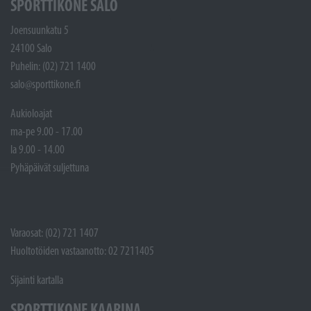
SPORTTIKONE SALO
Joensuunkatu 5
24100 Salo
Puhelin: (02) 721 1400
salo@sporttikone.fi
Aukioloajat
ma-pe 9.00 - 17.00
la 9.00 - 14.00
Pyhäpäivät suljettuna
Varaosat: (02) 721 1407
Huoltotöiden vastaanotto: 02 7211405
Sijainti kartalla
SPORTTIKONE KAARINA