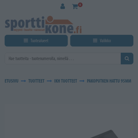
Siirry pääsisältöön
0
Tuotealueet
Valikko
ETUSIVU
TUOTTEET
IKH TUOTTEET
PAKOPUTKEN HATTU 95MM