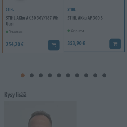
STIHL
STIHL
STIHL AKku AK 30 36V/187 Wh
STIHL AKku AP 300 S
Uusi
Varastossa
Varastossa
353,90 €
254,20 €
Lisää k
Lisää koriin
Kysy lisää