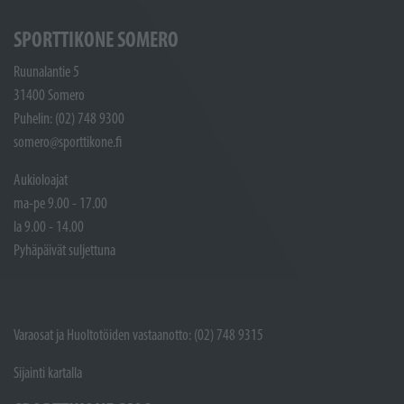
SPORTTIKONE SOMERO
Ruunalantie 5
31400 Somero
Puhelin: (02) 748 9300
somero@sporttikone.fi
Aukioloajat
ma-pe 9.00 - 17.00
la 9.00 - 14.00
Pyhäpäivät suljettuna
Varaosat ja Huoltotöiden vastaanotto: (02) 748 9315
Sijainti kartalla