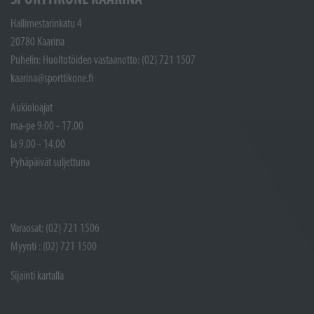
Hallimestarinkatu 4
20780 Kaarina
Puhelin: Huoltotöiden vastaanotto: (02) 721 1507
kaarina@sporttikone.fi
Aukioloajat
ma-pe 9.00 - 17.00
la 9.00 - 14.00
Pyhäpäivät suljettuna
Varaosat: (02) 721 1506
Myynti : (02) 721 1500
Sijainti kartalla