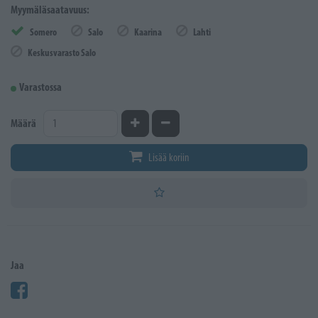
Myymäläsaatavuus:
Somero
Salo
Kaarina
Lahti
Keskusvarasto Salo
Varastossa
Kasvata määrää
Vähennä määrää
Määrä
Lisää koriin
Jaa