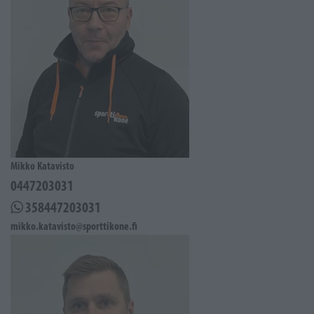
Mikko Katavisto
0447203031
358447203031
mikko.katavisto@sporttikone.fi