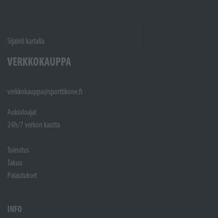
Sijainti kartalla
VERKKOKAUPPA
verkkokauppa@sporttikone.fi
Aukioloajat
24h/7 verkon kautta
Toimitus
Takuu
Palautukset
INFO