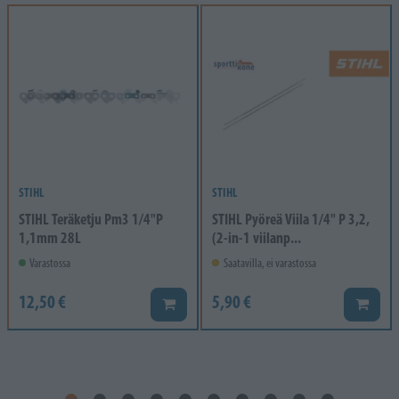
STIHL
STIHL
STIHL Teräketju Pm3 1/4"P
STIHL Pyöreä Viila 1/4" P 3,2,
1,1mm 28L
(2-in-1 viilanp...
Varastossa
Saatavilla, ei varastossa
12,50 €
5,90 €
Lisää koriin
Lisää k