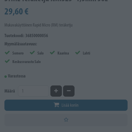
29,60 €
Mukavakäyttöinen Rapid Micro (RM) teräketju
Tuotekoodi: 36850000056
Myymäläsaatavuus:
Somero
Salo
Kaarina
Lahti
Keskusvarasto Salo
Varastossa
Kasvata määrää
Vähennä määrää
Määrä
Lisää koriin