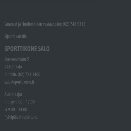
Varaosat ja Huoltotöiden vastaanotto: (02) 748 9315
Sijainti kartalla
SPORTTIKONE SALO
Joensuunkatu 5
24100 Salo
Puhelin: (02) 721 1400
salo@sporttikone.fi
Aukioloajat
ma-pe 9.00 - 17.00
la 9.00 - 14.00
Pyhäpäivät suljettuna