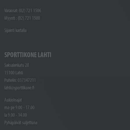
Varaosat: (02) 721 1506
Myynti : (02) 721 1500
Sijainti kartalla
SPORTTIKONE LAHTI
Saksalankatu 28
15100 Lahti
Puhelin: 037347211
lahti@sporttikone.fi
Aukioloajat
ma-pe 9.00 - 17.00
la 9.00 - 14.00
Pyhäpäivät suljettuna