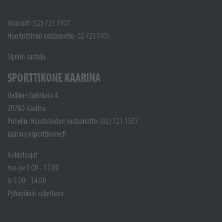
Varaosat: (02) 721 1407
Huoltotöiden vastaanotto: 02 7211405
Sijainti kartalla
SPORTTIKONE KAARINA
Hallimestarinkatu 4
20780 Kaarina
Puhelin: Huoltotöiden vastaanotto: (02) 721 1507
kaarina@sporttikone.fi
Aukioloajat
ma-pe 9.00 - 17.00
la 9.00 - 14.00
Pyhäpäivät suljettuna