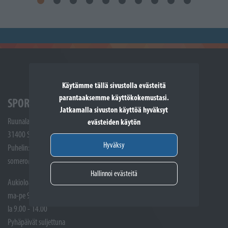
Käytämme tällä sivustolla evästeitä
parantaaksemme käyttökokemustasi.
SPORTTIKONE SOMERO
Jatkamalla sivuston käyttöä hyväksyt
Ruunalantie 5
evästeiden käytön
31400 Somero
Hyväksy
Puhelin: (02) 748 9300
somero@sporttikone.fi
Hallinnoi evästeitä
Aukioloajat
ma-pe 9.00 - 17.00
la 9.00 - 14.00
Pyhäpäivät suljettuna