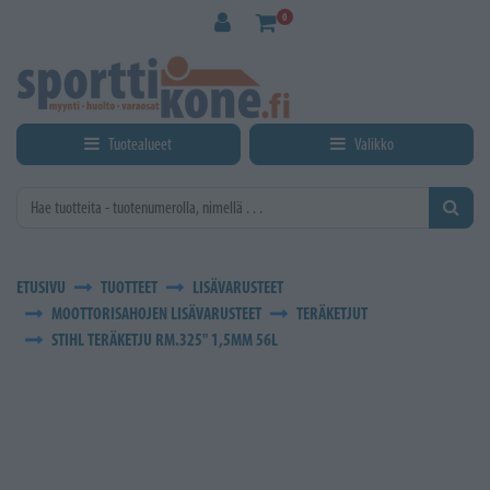
Siirry pääsisältöön
0
Tuotealueet
Valikko
ETUSIVU
TUOTTEET
LISÄVARUSTEET
MOOTTORISAHOJEN LISÄVARUSTEET
TERÄKETJUT
STIHL TERÄKETJU RM.325" 1,5MM 56L