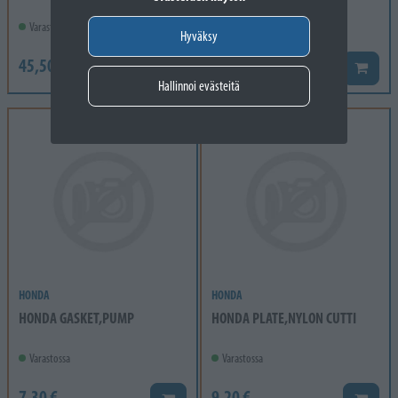
Varastossa
Varastossa
Hyväksy
45,50 €
30,50 €
Lisää koriin
Lisää k
Hallinnoi evästeitä
HONDA
HONDA
HONDA GASKET,PUMP
HONDA PLATE,NYLON CUTTI
Varastossa
Varastossa
7,30 €
9,20 €