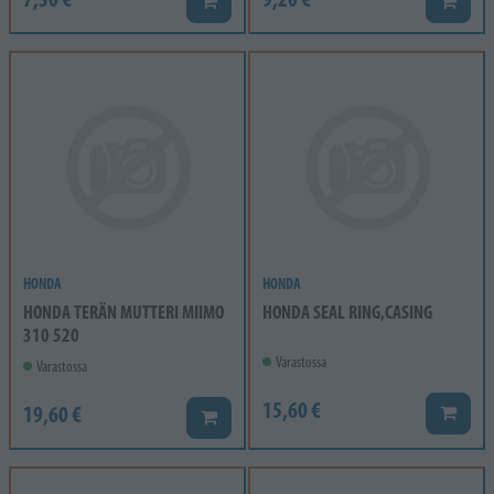
Lisää koriin
Lisää k
HONDA
HONDA
HONDA TERÄN MUTTERI MIIMO
HONDA SEAL RING,CASING
310 520
Varastossa
Varastossa
15,60 €
19,60 €
Lisää k
Lisää koriin