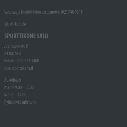
Varaosat ja Huoltotöiden vastaanotto: (02) 748 9315
Sijainti kartalla
SPORTTIKONE SALO
Joensuunkatu 5
24100 Salo
Puhelin: (02) 721 1400
salo@sporttikone.fi
Aukioloajat
ma-pe 9.00 - 17.00
la 9.00 - 14.00
Pyhäpäivät suljettuna