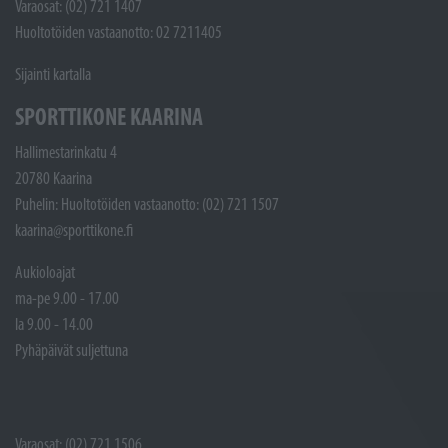
Varaosat: (02) 721 1407
Huoltotöiden vastaanotto: 02 7211405
Sijainti kartalla
SPORTTIKONE KAARINA
Hallimestarinkatu 4
20780 Kaarina
Puhelin: Huoltotöiden vastaanotto: (02) 721 1507
kaarina@sporttikone.fi
Aukioloajat
ma-pe 9.00 - 17.00
la 9.00 - 14.00
Pyhäpäivät suljettuna
Varaosat: (02) 721 1506