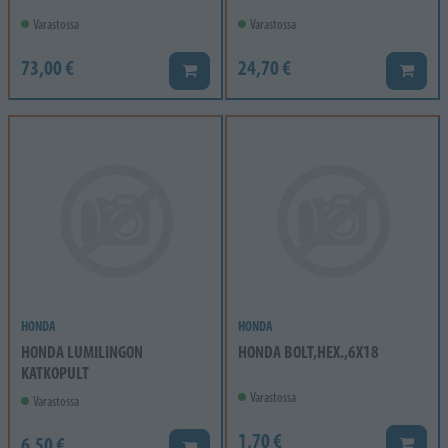
Varastossa
Varastossa
73,00 €
24,70 €
Lisää koriin
Lisää k
HONDA
HONDA
HONDA LUMILINGON
HONDA BOLT,HEX.,6X18
KATKOPULT
Varastossa
Varastossa
1,70 €
6,50 €
Lisää k
Lisää koriin