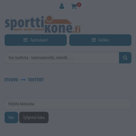
Siirry pääsisältöön
0
Tuotealueet
Valikko
ETUSIVU
TUOTTEET
Kirjoita hakusana
Hae
Tyhjennä haku