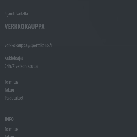
Sijainti kartalla
VERKKOKAUPPA
verkkokauppa@sporttikone.fi
Aukioloajat
24h/7 verkon kautta
Toimitus
Takuu
Palautukset
INFO
Toimitus
Takuu