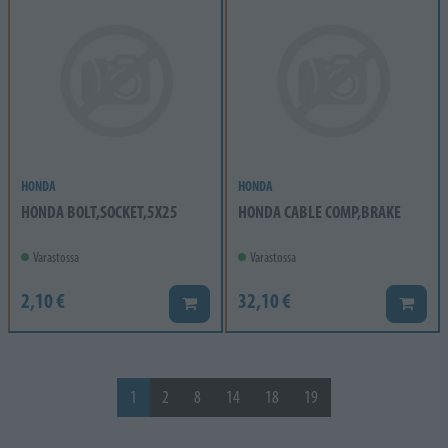
HONDA
HONDA
HONDA BOLT,SOCKET,5X25
HONDA CABLE COMP,BRAKE
Varastossa
Varastossa
2,10 €
32,10 €
Lisää koriin
Lisää k
1
2
8
14
18
19