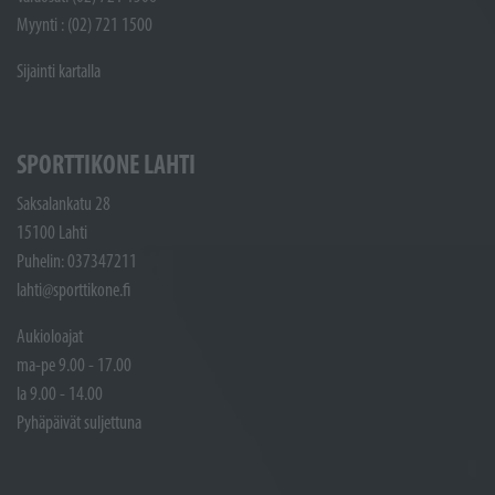
Myynti : (02) 721 1500
Sijainti kartalla
SPORTTIKONE LAHTI
Saksalankatu 28
15100 Lahti
Puhelin: 037347211
lahti@sporttikone.fi
Aukioloajat
ma-pe 9.00 - 17.00
la 9.00 - 14.00
Pyhäpäivät suljettuna