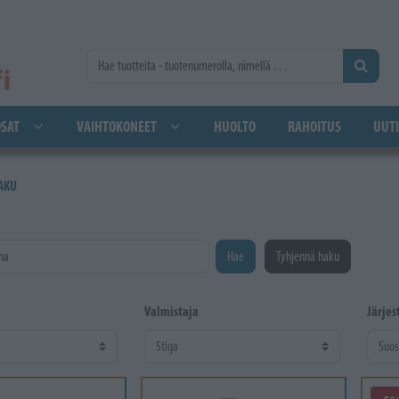
SAT
VAIHTOKONEET
HUOLTO
RAHOITUS
UUTI
AKU
na
Hae
Tyhjennä haku
Valmistaja
Järjes