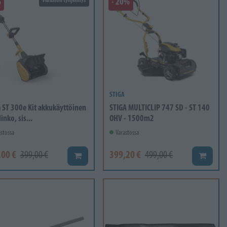
%
- 20%
STIGA
a ST 300e Kit akkukäyttöinen
STIGA MULTICLIP 747 SD - ST 140
inko, sis...
OHV - 1500m2
stossa
Varastossa
,00 €
399,20 €
399,00 €
499,00 €
Lisää koriin
Lisää ko