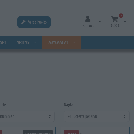
0
Varaa huolto
Avaa kirjautuminen
Avaa os
Kirjaudu
0,00 €
SET
YRITYS
MYYMÄLÄT
tele
Näytä
Varaston tyhjennys