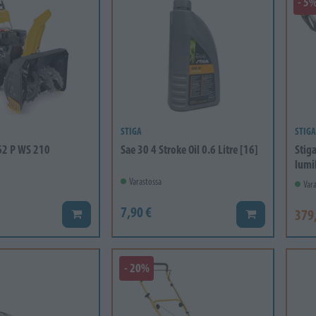
- 5
STIGA
STIGA
62 P WS 210
Sae 30 4 Stroke Oil 0.6 Litre [16]
Stig
lumil
Varastossa
Vara
7,90 €
379
Lisää koriin
Lisää koriin
- 20%