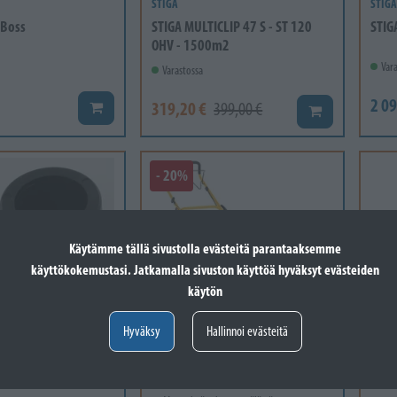
STIGA
STIGA
 Boss
STIGA MULTICLIP 47 S - ST 120
STIG
OHV - 1500m2
Vara
Varastossa
2 09
319,20 €
Lisää koriin
399,00 €
Lisää koriin
- 20%
Käytämme tällä sivustolla evästeitä parantaaksemme
käyttökokemustasi. Jatkamalla sivuston käyttöä hyväksyt evästeiden
käytön
Hyväksy
Hallinnoi evästeitä
STIGA
STIGA
on Arm Attachment
STIGA COMBI 53 S - ST 170 OHV
STIG
Uni 