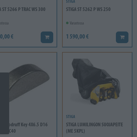
STIGA
A ST 5266 P TRAC WS 300
STIGA ST 5262 P WS 250
stossa
Varastossa
0,00 €
1 590,00 €
Lisää koriin
Lisää ko
STIGA
A Woodruff Key 4X6.5 D16
STIGA LUMILINGON SUOJAPEITE
6606 C40
(ME 5KPL)