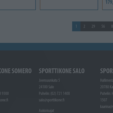
179
1
2
29
56
8
KONE SOMERO
SPORTTIKONE SALO
SPOR
Joensuunkatu 5
Hallimest
24100 Salo
20780 Ka
48 9300
Puhelin: (02) 721 1400
Puhelin: 
one.fi
salo@sporttikone.fi
1507
kaarina@s
Aukioloajat