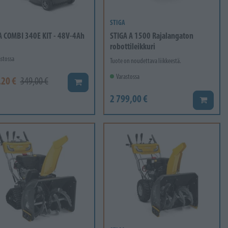
STIGA
A COMBI 340E KIT - 48V-4Ah
STIGA A 1500 Rajalangaton
robottileikkuri
stossa
Tuote on noudettava liikkeestä.
Varastossa
,20 €
349,00 €
Lisää koriin
2 799,00 €
Lisää ko