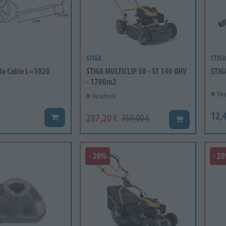
STIGA
STIGA
tle Cable L=1020
STIGA MULTICLIP 50 - ST 140 OHV
STIG
- 1700m2
Vara
Varastossa
12,4
287,20 €
Lisää koriin
359,00 €
Lisää koriin
- 20%
- 2