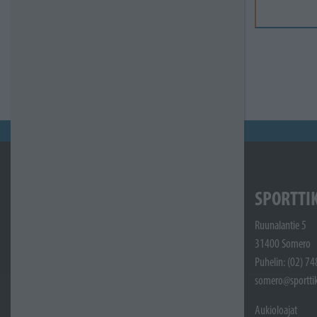
SPORTTI
Ruunalantie 5
31400 Somero
Puhelin: (02) 7
somero@sporttik
Aukioloajat