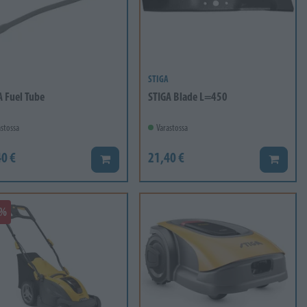
STIGA
A Fuel Tube
STIGA Blade L=450
stossa
Varastossa
0 €
21,40 €
Lisää koriin
Lisää ko
0%