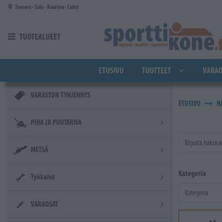
Siirry pääsisältöön
Somero - Salo - Kaarina - Lahti
TUOTEALUEET
ETUSIVU
TUOTTEET
VARAO
VARASTON TYHJENNYS
ETUSIVU
H
PIHA JA PUUTARHA
Kirjoita hakusa
METSÄ
Kategoria
Työkalut
VARAOSAT