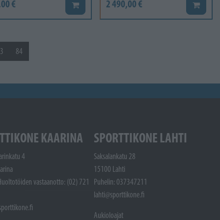
,00 €
2 490,00 €
Lisää koriin
Lisää ko
3
84
TTIKONE KAARINA
SPORTTIKONE LAHTI
arinkatu 4
Saksalankatu 28
arina
15100 Lahti
Huoltotöiden vastaanotto: (02) 721
Puhelin: 037347211
lahti@sporttikone.fi
porttikone.fi
Aukioloajat