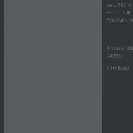
ma-pe 9.00 - 17
la 9.00 - 14.00
Pyhäpäivät sulje
Varaosat ja Huol
748 9315
Sijainti kartalla