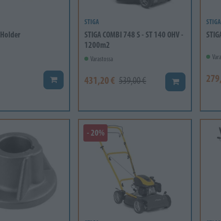
STIGA
STIGA
 Holder
STIGA COMBI 748 S - ST 140 OHV -
STIG
1200m2
Vara
Varastossa
279
431,20 €
Lisää koriin
539,00 €
Lisää koriin
- 20%