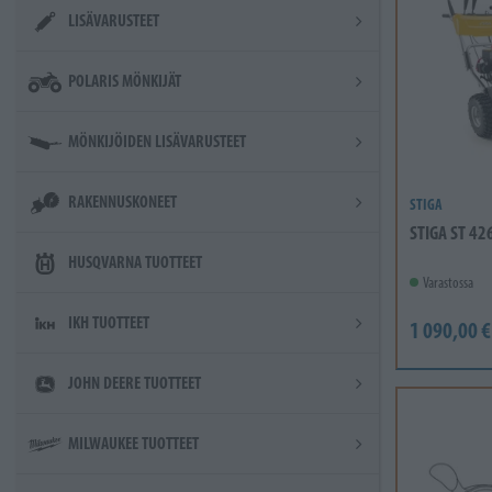
LISÄVARUSTEET
POLARIS MÖNKIJÄT
MÖNKIJÖIDEN LISÄVARUSTEET
RAKENNUSKONEET
STIGA
STIGA ST 42
HUSQVARNA TUOTTEET
Varastossa
IKH TUOTTEET
1 090,00 €
JOHN DEERE TUOTTEET
MILWAUKEE TUOTTEET