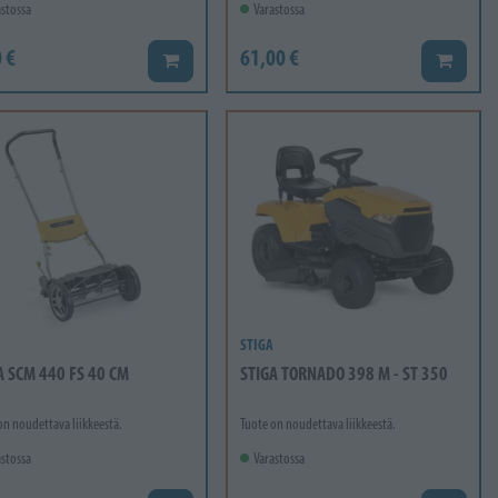
stossa
Varastossa
 €
61,00 €
o
Lisää koriin
Lisää ko
STIGA
A SCM 440 FS 40 CM
STIGA TORNADO 398 M - ST 350
on noudettava liikkeestä.
Tuote on noudettava liikkeestä.
stossa
Varastossa