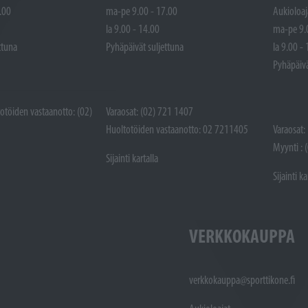
.00
ma-pe 9.00 - 17.00
Aukioloaj
la 9.00 - 14.00
ma-pe 9.
ttuna
Pyhäpäivät suljettuna
la 9.00 -
Pyhäpäivä
totöiden vastaanotto: (02)
Varaosat: (02) 721 1407
Huoltotöiden vastaanotto: 02 7211405
Varaosat:
Myynti : 
Sijainti kartalla
Sijainti ka
VERKKOKAUPPA
verkkokauppa@sporttikone.fi