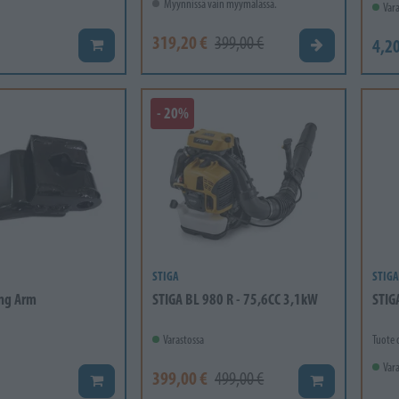
Myynnissä vain myymälässä.
Vara
319,20 €
399,00 €
4,20
Lisää koriin
Valitse vaihtoeht
- 20%
STIGA
STIGA
ing Arm
STIGA BL 980 R - 75,6CC 3,1kW
STIG
Varastossa
Tuote 
Vara
399,00 €
499,00 €
Lisää koriin
Lisää koriin